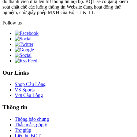
do thành viên đưa lên trừ thông tin nội bộ. BQT sẽ cố gắng kiểm
soát chặt chẽ các luồng thông tin Website đang hoạt động thử
nghiệm, chờ giấy phép MXH của Bộ TT & TT.
Follow us
Our Links
Shop Cầu Lông
VS Sports
Vợt Cầu Lông
Thông tin
Thông báo chung
Thắc mắc, góp ý
Trợ giúp
Liên hệ BQT