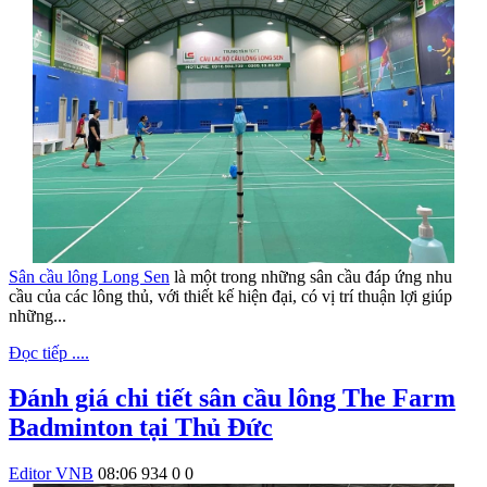
Sân cầu lông Long Sen
là một trong những sân cầu đáp ứng nhu
cầu của các lông thủ, với thiết kế hiện đại, có vị trí thuận lợi giúp
những...
Đọc tiếp ....
Đánh giá chi tiết sân cầu lông The Farm
Badminton tại Thủ Đức
Editor VNB
08:06
934
0
0