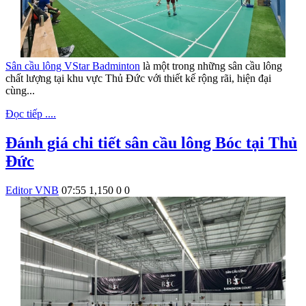
Sân cầu lông VStar Badminton
là một trong những sân cầu lông
chất lượng tại khu vực Thủ Đức với thiết kế rộng rãi, hiện đại
cùng...
Đọc tiếp ....
Đánh giá chi tiết sân cầu lông Bóc tại Thủ
Đức
Editor VNB
07:55
1,150
0
0