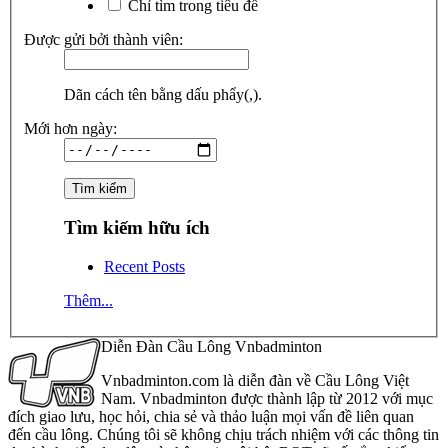
Chỉ tìm trong tiêu đề
Được gửi bởi thành viên:
Dãn cách tên bằng dấu phẩy(,).
Mới hơn ngày:
Tìm kiếm hữu ích
Recent Posts
Thêm...
Diễn Đàn Cầu Lông Vnbadminton
Vnbadminton.com là diễn đàn về Cầu Lông Việt
Nam. Vnbadminton được thành lập từ 2012 với mục
đích giao lưu, học hỏi, chia sẻ và thảo luận mọi vấn đề liên quan
đến cầu lông. Chúng tôi sẽ không chịu trách nhiệm với các thông tin