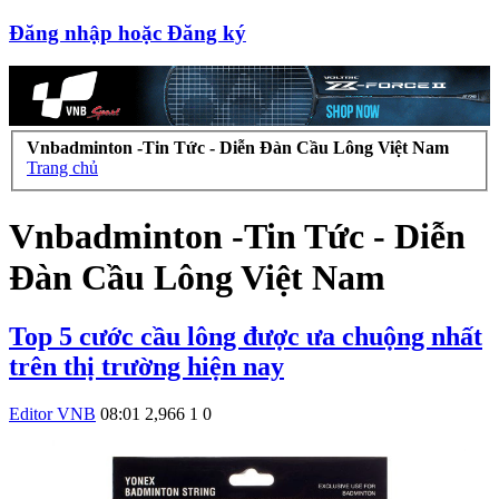
Đăng nhập hoặc Đăng ký
Vnbadminton -Tin Tức - Diễn Đàn Cầu Lông Việt Nam
Trang chủ
Vnbadminton -Tin Tức - Diễn
Đàn Cầu Lông Việt Nam
Top 5 cước cầu lông được ưa chuộng nhất
trên thị trường hiện nay
Editor VNB
08:01
2,966
1
0