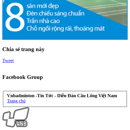
Chia sẻ trang này
Tweet
Facebook Group
Vnbadminton -Tin Tức - Diễn Đàn Cầu Lông Việt Nam
Trang chủ