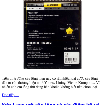
Trên thị trường cầu lông hiện nay có rất nhiều loại cước cầu lông
đến từ các thương hiệu như: Yonex, Lining, Victor, Kumpoo,... Và
nhiều anh em lông thủ đang băn khoăn không biết nên chọn loại...
Đọc tiếp ....
Sơn Logo vợt cầu lông có các điểm lợi và