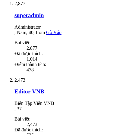
2,877
superadmin
Administrator
, Nam, 40,
from
Gò Vấp
Bài viết:
2,877
Đã được thích:
1,014
Điểm thành tích:
478
2,473
Editor VNB
Biên Tập Viên VNB
, 37
Bài viết:
2,473
Đã được thích: