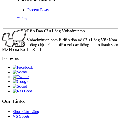
Recent Posts
Thêm...
Diễn Đàn Cầu Lông Vnbadminton
Vnbadminton.com là diễn đàn về Cầu Lông Việt Nam. Vn
không chịu trách nhiệm với các thông tin do thành viê
MXH của Bộ TT & TT.
Follow us
Our Links
Shop Cầu Lông
VS Sports