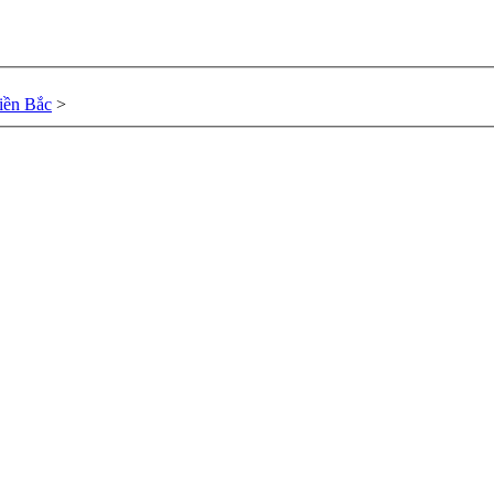
ền Bắc
>