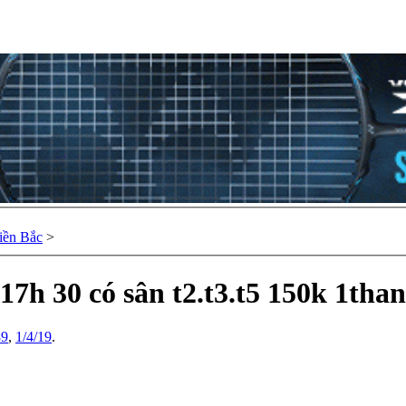
ền Bắc
>
17h 30 có sân t2.t3.t5 150k 1tha
89
,
1/4/19
.