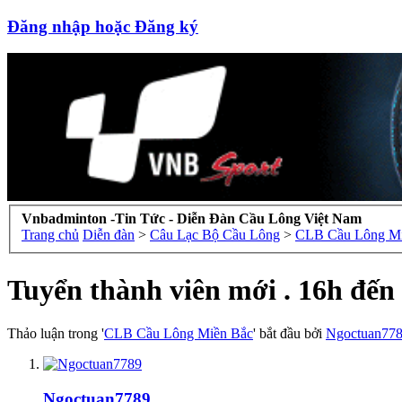
Đăng nhập hoặc Đăng ký
Vnbadminton -Tin Tức - Diễn Đàn Cầu Lông Việt Nam
Trang chủ
Diễn đàn
>
Câu Lạc Bộ Cầu Lông
>
CLB Cầu Lông Mi
Tuyển thành viên mới . 16h đến 
Thảo luận trong '
CLB Cầu Lông Miền Bắc
' bắt đầu bởi
Ngoctuan77
Ngoctuan7789