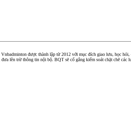
badminton được thành lập từ 2012 với mục đích giao lưu, học hỏi, ch
n đưa lên trừ thông tin nội bộ. BQT sẽ cố gắng kiểm soát chặt chẽ các