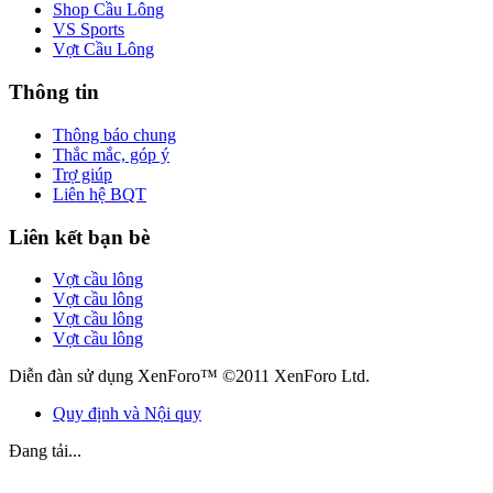
Shop Cầu Lông
VS Sports
Vợt Cầu Lông
Thông tin
Thông báo chung
Thắc mắc, góp ý
Trợ giúp
Liên hệ BQT
Liên kết bạn bè
Vợt cầu lông
Vợt cầu lông
Vợt cầu lông
Vợt cầu lông
Diễn đàn sử dụng XenForo™ ©2011 XenForo Ltd.
Quy định và Nội quy
Đang tải...