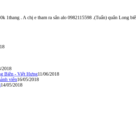
50k 1thang . A chị e tham ra sân alo 0982115598 .(Tuấn) quân Long bi
018
8/2018
ng Biên - Việt Hưng
11/06/2018
ành viên
16/05/2018
i
14/05/2018