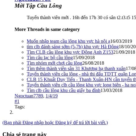
Mới Tập Cầu Lông
Tuyển thành viên mới . 16h đến 17h 30 có sân t2.t3.t5 1
More Threads in same category
Muốn nhập team cầu lông khu vực hà nội ạ
16/03/2019
tìm clb đánh sáng sớm (5-7h) khu vực Hà Đông
18/10/2
Tìm CLB cầu lông khu vực Đông Anh Z153
21/09/2018
Tìm câu lạc bộ cầu lông
15/09/2018
Tìm nhóm mới chơi cầu lông
26/08/2018
Tìm thêm thành viên sân 31 Khương hạ thanh xuân
17/0
Tuyển thành viên cầu lông - nhà thi đấu TDTT quận Lo
CLB 15 Khuất Duy Tiến - Thanh Xuân-HN cần tuyển th
Tuyển thành viên clb cầu lông khu vực long biên - ha no
Tìm clb cầu lông khu cầu giấy ba đình
13/03/2018
Ngoctuan7789
,
1/4/19
#1
Tags:
(Bạn phải Đăng nhập hoặc Đăng ký để trả lời bài viết.)
Chia sẻ trang này