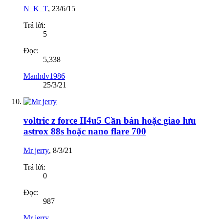
N_K_T
,
23/6/15
Trả lời:
5
Đọc:
5,338
Manhdv1986
25/3/21
voltric z force II4u5 Cần bán hoặc giao lưu
astrox 88s hoặc nano flare 700
Mr jerry
,
8/3/21
Trả lời:
0
Đọc:
987
Mr jerry