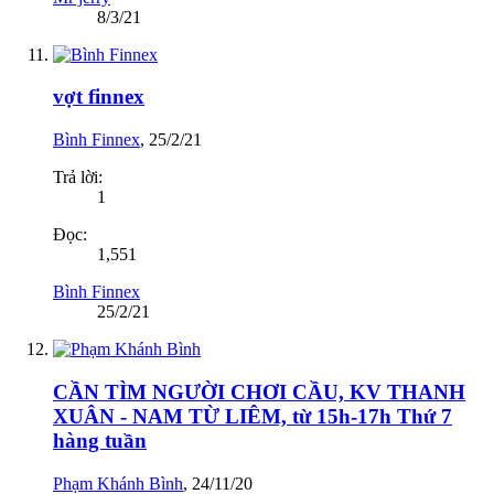
8/3/21
vợt finnex
Bình Finnex
,
25/2/21
Trả lời:
1
Đọc:
1,551
Bình Finnex
25/2/21
CẦN TÌM NGƯỜI CHƠI CẦU, KV THANH
XUÂN - NAM TỪ LIÊM, từ 15h-17h Thứ 7
hàng tuần
Phạm Khánh Bình
,
24/11/20