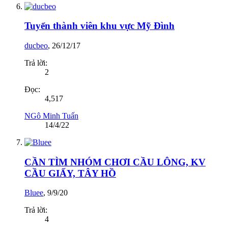
Tuyển thành viên khu vực Mỹ Đình
ducbeo
,
26/12/17
Trả lời:
2
Đọc:
4,517
NGô Minh Tuấn
14/4/22
CẦN TÌM NHÓM CHƠI CẦU LÔNG, KV
CẦU GIẤY, TÂY HỒ
Bluee
,
9/9/20
Trả lời:
4