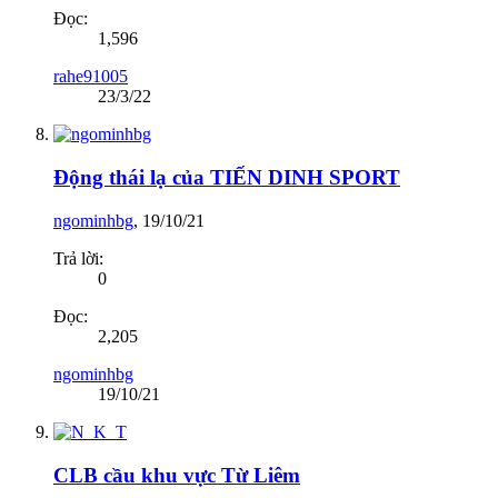
Đọc:
1,596
rahe91005
23/3/22
Động thái lạ của TIẾN DINH SPORT
ngominhbg
,
19/10/21
Trả lời:
0
Đọc:
2,205
ngominhbg
19/10/21
CLB cầu khu vực Từ Liêm