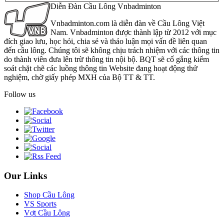
Diễn Đàn Cầu Lông Vnbadminton
Vnbadminton.com là diễn đàn về Cầu Lông Việt
Nam. Vnbadminton được thành lập từ 2012 với mục
đích giao lưu, học hỏi, chia sẻ và thảo luận mọi vấn đề liên quan
đến cầu lông. Chúng tôi sẽ không chịu trách nhiệm với các thông tin
do thành viên đưa lên trừ thông tin nội bộ. BQT sẽ cố gắng kiểm
soát chặt chẽ các luồng thông tin Website đang hoạt động thử
nghiệm, chờ giấy phép MXH của Bộ TT & TT.
Follow us
Our Links
Shop Cầu Lông
VS Sports
Vợt Cầu Lông