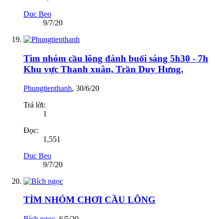
Duc Beo
9/7/20
Tìm nhóm cầu lông đánh buổi sáng 5h30 - 7h
Khu vực Thanh xuân, Trần Duy Hưng.
Phungtienthanh
,
30/6/20
Trả lời:
1
Đọc:
1,551
Duc Beo
9/7/20
TÌM NHÓM CHƠI CẦU LÔNG
Bích ngọc
,
6/5/20