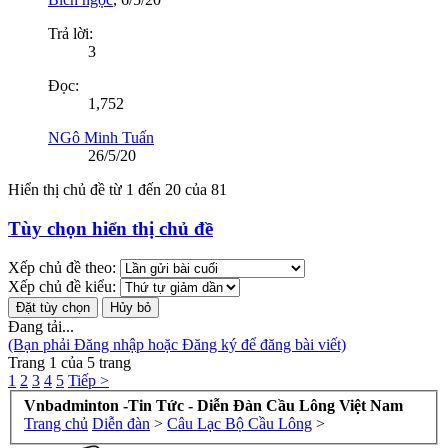
Trả lời:
3
Đọc:
1,752
NGô Minh Tuấn
26/5/20
Hiển thị chủ đề từ 1 đến 20 của 81
Tùy chọn hiển thị chủ đề
Xếp chủ đề theo:
Xếp chủ đề kiểu:
Đang tải...
(Bạn phải Đăng nhập hoặc Đăng ký để đăng bài viết)
Trang 1 của 5 trang
1
2
3
4
5
Tiếp >
Vnbadminton -Tin Tức - Diễn Đàn Cầu Lông Việt Nam
Trang chủ
Diễn đàn
>
Câu Lạc Bộ Cầu Lông
>