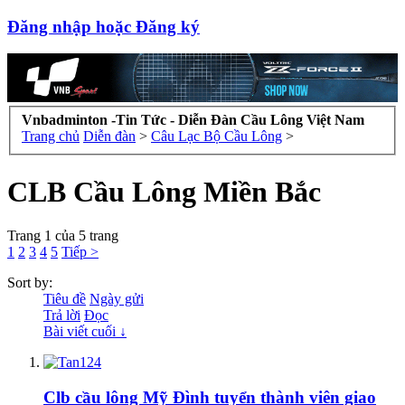
Đăng nhập hoặc Đăng ký
Vnbadminton -Tin Tức - Diễn Đàn Cầu Lông Việt Nam
Trang chủ
Diễn đàn
>
Câu Lạc Bộ Cầu Lông
>
CLB Cầu Lông Miền Bắc
Trang 1 của 5 trang
1
2
3
4
5
Tiếp >
Sort by:
Tiêu đề
Ngày gửi
Trả lời
Đọc
Bài viết cuối ↓
Clb cầu lông Mỹ Đình tuyển thành viên giao