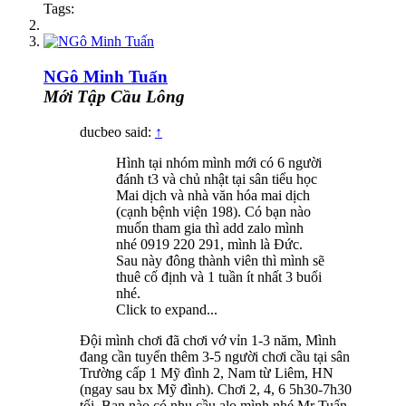
Tags:
NGô Minh Tuấn
Mới Tập Cầu Lông
ducbeo said:
↑
Hình tại nhóm mình mới có 6 người
đánh t3 và chủ nhật tại sân tiểu học
Mai dịch và nhà văn hóa mai dịch
(cạnh bệnh viện 198). Có bạn nào
muốn tham gia thì add zalo mình
nhé 0919 220 291, mình là Đức.
Sau này đông thành viên thì mình sẽ
thuê cố định và 1 tuần ít nhất 3 buổi
nhé.
Click to expand...
Đội mình chơi đã chơi vớ vỉn 1-3 năm, Mình
đang cần tuyển thêm 3-5 người chơi cầu tại sân
Trường cấp 1 Mỹ đình 2, Nam từ Liêm, HN
(ngay sau bx Mỹ đình). Chơi 2, 4, 6 5h30-7h30
tối. Bạn nào có nhu cầu alo mình nhé Mr Tuấn