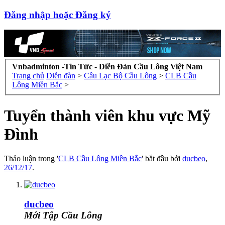
Đăng nhập hoặc Đăng ký
Vnbadminton -Tin Tức - Diễn Đàn Cầu Lông Việt Nam
Trang chủ
Diễn đàn
>
Câu Lạc Bộ Cầu Lông
>
CLB Cầu
Lông Miền Bắc
>
Tuyển thành viên khu vực Mỹ
Đình
Thảo luận trong '
CLB Cầu Lông Miền Bắc
' bắt đầu bởi
ducbeo
,
26/12/17
.
ducbeo
Mới Tập Cầu Lông