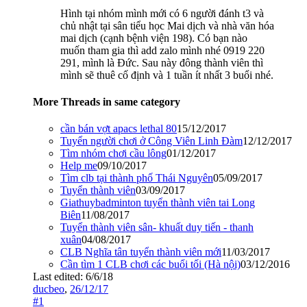
Hình tại nhóm mình mới có 6 người đánh t3 và
chủ nhật tại sân tiểu học Mai dịch và nhà văn hóa
mai dịch (cạnh bệnh viện 198). Có bạn nào
muốn tham gia thì add zalo mình nhé 0919 220
291, mình là Đức. Sau này đông thành viên thì
mình sẽ thuê cố định và 1 tuần ít nhất 3 buổi nhé.
More Threads in same category
cần bán vợt apacs lethal 80
15/12/2017
Tuyển người chơi ở Công Viên Linh Đàm
12/12/2017
Tìm nhóm chơi cầu lông
01/12/2017
Help me
09/10/2017
Tìm clb tại thành phố Thái Nguyên
05/09/2017
Tuyển thành viên
03/09/2017
Giathuybadminton tuyển thành viên tai Long
Biên
11/08/2017
Tuyển thành viên sân- khuất duy tiến - thanh
xuân
04/08/2017
CLB Nghĩa tân tuyển thành viên mới
11/03/2017
Cần tìm 1 CLB chơi các buổi tối (Hà nội)
03/12/2016
Last edited:
6/6/18
ducbeo
,
26/12/17
#1