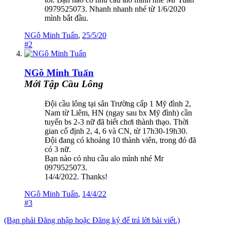
0979525073. Nhanh nhanh nhé từ 1/6/2020
mình bắt đầu.
NGô Minh Tuấn
,
25/5/20
#2
NGô Minh Tuấn
Mới Tập Cầu Lông
Đội cầu lông tại sân Trường cấp 1 Mỹ đình 2,
Nam từ Liêm, HN (ngay sau bx Mỹ đình) cần
tuyển bs 2-3 nữ đã biết chơi thành thạo. Thời
gian cố định 2, 4, 6 và CN, từ 17h30-19h30.
Đội đang có khoảng 10 thành viên, trong đó đã
có 3 nữ.
Bạn nào có nhu cầu alo mình nhé Mr
0979525073.
14/4/2022. Thanks!
NGô Minh Tuấn
,
14/4/22
#3
(Bạn phải Đăng nhập hoặc Đăng ký để trả lời bài viết.)