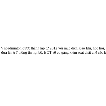
badminton được thành lập từ 2012 với mục đích giao lưu, học hỏi, ch
n đưa lên trừ thông tin nội bộ. BQT sẽ cố gắng kiểm soát chặt chẽ các