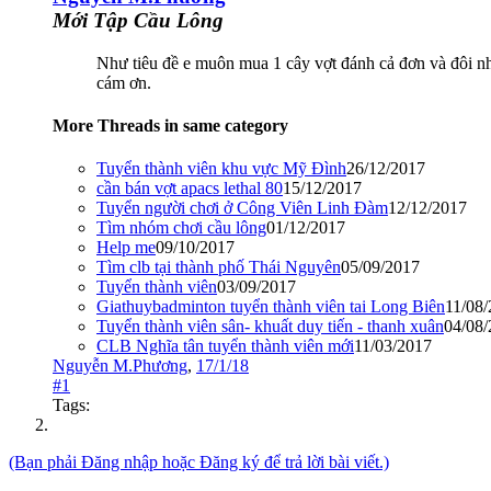
Mới Tập Cầu Lông
Như tiêu đề e muôn mua 1 cây vợt đánh cả đơn và đôi nhưn
cám ơn.
More Threads in same category
Tuyển thành viên khu vực Mỹ Đình
26/12/2017
cần bán vợt apacs lethal 80
15/12/2017
Tuyển người chơi ở Công Viên Linh Đàm
12/12/2017
Tìm nhóm chơi cầu lông
01/12/2017
Help me
09/10/2017
Tìm clb tại thành phố Thái Nguyên
05/09/2017
Tuyển thành viên
03/09/2017
Giathuybadminton tuyển thành viên tai Long Biên
11/08
Tuyển thành viên sân- khuất duy tiến - thanh xuân
04/08
CLB Nghĩa tân tuyển thành viên mới
11/03/2017
Nguyễn M.Phương
,
17/1/18
#1
Tags:
(Bạn phải Đăng nhập hoặc Đăng ký để trả lời bài viết.)