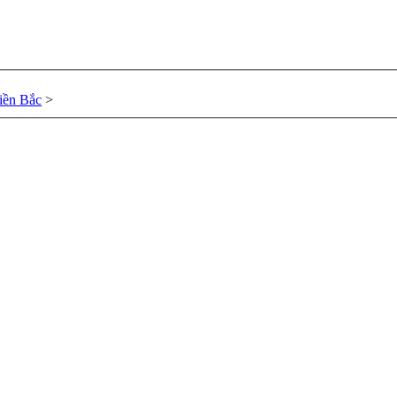
ền Bắc
>