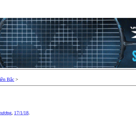
ền Bắc
>
hương
,
17/1/18
.