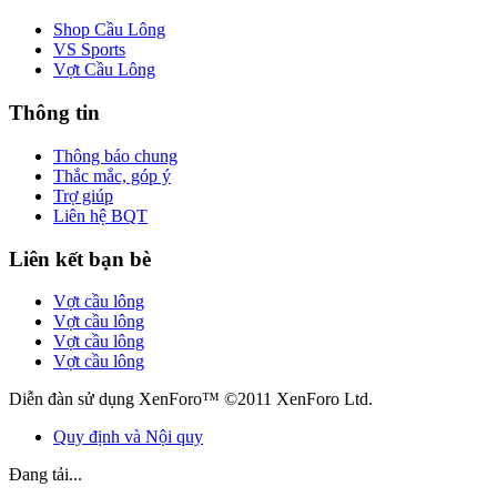
Shop Cầu Lông
VS Sports
Vợt Cầu Lông
Thông tin
Thông báo chung
Thắc mắc, góp ý
Trợ giúp
Liên hệ BQT
Liên kết bạn bè
Vợt cầu lông
Vợt cầu lông
Vợt cầu lông
Vợt cầu lông
Diễn đàn sử dụng XenForo™ ©2011 XenForo Ltd.
Quy định và Nội quy
Đang tải...