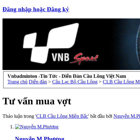
Đăng nhập hoặc Đăng ký
Vnbadminton -Tin Tức - Diễn Đàn Cầu Lông Việt Nam
Trang chủ
Diễn đàn
>
Câu Lạc Bộ Cầu Lông
>
CLB Cầu Lông Mi
Tư vấn mua vợt
Thảo luận trong '
CLB Cầu Lông Miền Bắc
' bắt đầu bởi
Nguyễn M.P
Nguyễn M.Phương