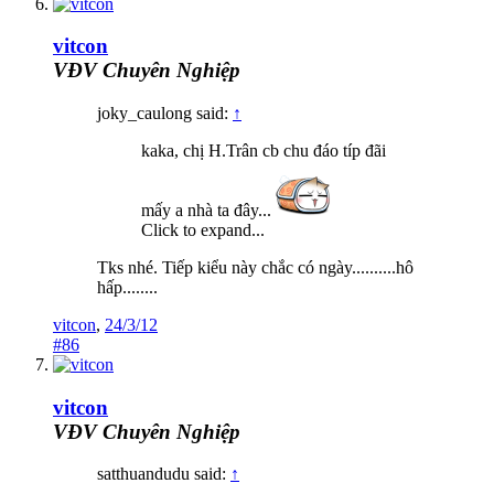
vitcon
VĐV Chuyên Nghiệp
joky_caulong said:
↑
kaka, chị H.Trân cb chu đáo típ đãi
mấy a nhà ta đây...
Click to expand...
Tks nhé. Tiếp kiểu này chắc có ngày..........hô
hấp........
vitcon
,
24/3/12
#86
vitcon
VĐV Chuyên Nghiệp
satthuandudu said:
↑