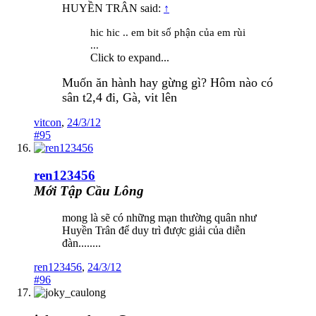
HUYỀN TRÂN said:
↑
hic hic .. em bit số phận của em rùi
...
Click to expand...
Muốn ăn hành hay gừng gì? Hôm nào có
sân t2,4 đi, Gà, vit lên
vitcon
,
24/3/12
#95
ren123456
Mới Tập Cầu Lông
mong là sẽ có những mạn thường quân như
Huyền Trân để duy trì được giải của diễn
đàn........
ren123456
,
24/3/12
#96