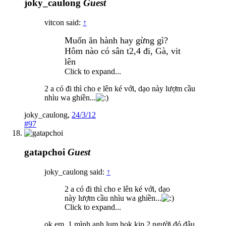
joky_caulong
Guest
vitcon said:
↑
Muốn ăn hành hay gừng gì?
Hôm nào có sân t2,4 đi, Gà, vit
lên
Click to expand...
2 a có đi thì cho e lên ké với, dạo này lượm cầu
nhìu wa ghiền...
joky_caulong
,
24/3/12
#97
gatapchoi
Guest
joky_caulong said:
↑
2 a có đi thì cho e lên ké với, dạo
này lượm cầu nhìu wa ghiền...
Click to expand...
ok em, 1 mình anh lụm hok kịp 2 người đó đâu,