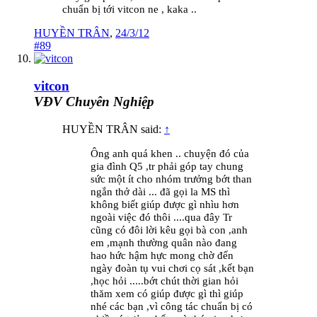
chuẩn bị tới vitcon ne , kaka ..
HUYỀN TRÂN
,
24/3/12
#89
vitcon
VĐV Chuyên Nghiệp
HUYỀN TRÂN said:
↑
Ông anh quá khen .. chuyện đó của
gia đình Q5 ,tr phải góp tay chung
sức một ít cho nhóm trưởng bớt than
ngắn thở dài ... đã gọi la MS thì
không biết giúp được gì nhìu hơn
ngoài việc đó thôi ....qua đây Tr
cũng có đôi lời kêu gọi bà con ,anh
em ,mạnh thường quân nào đang
hao hức hậm hực mong chờ đến
ngày đoàn tụ vui chơi cọ sát ,kết bạn
,học hỏi .....bớt chút thời gian hỏi
thăm xem có giúp được gì thì giúp
nhé các bạn ,vì công tác chuẩn bị có