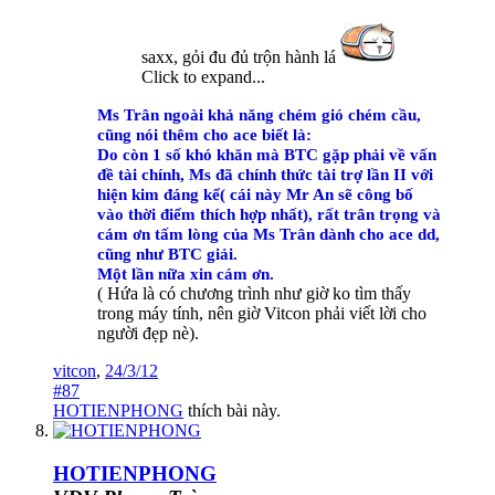
saxx, gỏi đu đủ trộn hành lá
Click to expand...
Ms Trân ngoài khả năng chém gió chém cầu,
cũng nói thêm cho ace biết là:
Do còn 1 số khó khăn mà BTC gặp phải về vấn
đề tài chính, Ms đã chính thức tài trợ lần II với
hiện kim đáng kể( cái này Mr An sẽ công bố
vào thời điểm thích hợp nhất), rất trân trọng và
cám ơn tấm lòng của Ms Trân dành cho ace dd,
cũng như BTC giải.
Một lần nữa xin cám ơn.
( Hứa là có chương trình như giờ ko tìm thấy
trong máy tính, nên giờ Vitcon phải viết lời cho
người đẹp nè).
vitcon
,
24/3/12
#87
HOTIENPHONG
thích bài này.
HOTIENPHONG