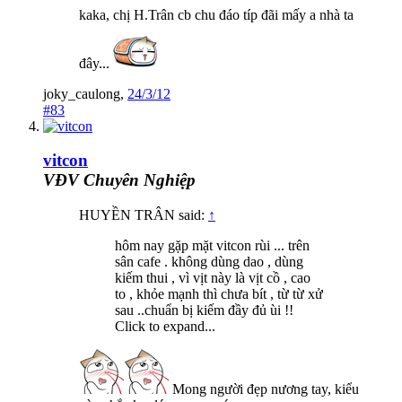
kaka, chị H.Trân cb chu đáo típ đãi mấy a nhà ta
đây...
joky_caulong
,
24/3/12
#83
vitcon
VĐV Chuyên Nghiệp
HUYỀN TRÂN said:
↑
hôm nay gặp mặt vitcon rùi ... trên
sân cafe . không dùng dao , dùng
kiếm thui , vì vịt này là vịt cồ , cao
to , khỏe mạnh thì chưa bít , từ từ xử
sau ..chuẩn bị kiếm đầy đủ ùi !!
Click to expand...
Mong người đẹp nương tay, kiểu