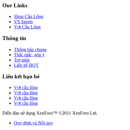
Our Links
Shop Cầu Lông
VS Sports
Vợt Cầu Lông
Thông tin
Thông báo chung
Thắc mắc, góp ý
Trợ giúp
Liên hệ BQT
Liên kết bạn bè
Vợt cầu lông
Vợt cầu lông
Vợt cầu lông
Vợt cầu lông
Diễn đàn sử dụng XenForo™ ©2011 XenForo Ltd.
Quy định và Nội quy