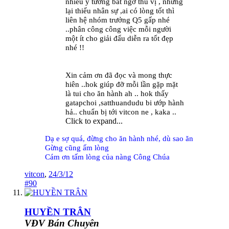
nhiều ý tưởng bất ngờ thú vị , nhưng
lại thiếu nhân sự ,ai có lòng tốt thì
liên hệ nhóm trưởng Q5 gấp nhé
..phân công công việc mỗi người
một ít cho giải đấu diễn ra tốt đẹp
nhé !!
Xin cảm ơn đã đọc và mong thực
hiên ..hok giúp đỡ mỗi lần gặp mặt
là tui cho ăn hành ah .. hok thấy
gatapchoi ,satthuandudu bi ướp hành
hả.. chuẩn bị tới vitcon ne , kaka ..
Click to expand...
Dạ e sợ quá, đừng cho ăn hành nhé, dù sao ăn
Gừng cũng ấm lòng
Cám ơn tấm lòng của nàng Công Chúa
vitcon
,
24/3/12
#90
HUYỀN TRÂN
VĐV Bán Chuyên