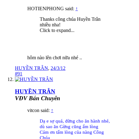
HOTIENPHONG said:
↑
Thanks công chúa Huyền Trân
nhiều nha!
Click to expand...
hôm nào lên chơi nữa nhé ..
HUYỀN TRÂN
,
24/3/12
#91
HUYỀN TRÂN
VĐV Bán Chuyên
vitcon said:
↑
Dạ e sợ quá, đừng cho ăn hành nhé,
dù sao ăn Gừng cũng ấm lòng
Cám ơn tấm lòng của nàng Công
Chúa