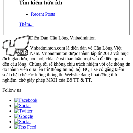
Tìm kiếm hữu ích
Recent Posts
Thêm...
Diễn Đàn Cầu Lông Vnbadminton
Vnbadminton.com là diễn đàn về Cầu Lông Việt
Nam. Vnbadminton được thành lập từ 2012 với mục
đích giao lưu, học hỏi, chia sẻ và thảo luận mọi vấn đề liên quan
đến cầu lông. Chúng tôi sẽ không chịu trách nhiệm với các thông tin
do thành viên đưa lên trừ thông tin nội bộ. BQT sẽ cố gắng kiểm
soát chặt chẽ các luồng thông tin Website đang hoạt động thử
nghiệm, chờ giấy phép MXH của Bộ TT & TT.
Follow us