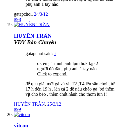
phụ anh 1 tay nào.
gatapchoi
,
24/3/12
#98
HUYỀN TRÂN
VĐV Bán Chuyên
gatapchoi said:
↑
ok em, 1 mình anh lụm hok kịp 2
người đó đâu, phụ anh 1 tay nào.
Click to expand...
để qua giải mời gà và vịt T2 ,T4 lên sân chơi , từ
17 h đến 19 h . lên cả 2 đề nấu cháo gà ,bỏ thêm
vịt cho béo , thêm chút hành cho thơm lun !!
HUYỀN TRÂN
,
25/3/12
#99
vitcon