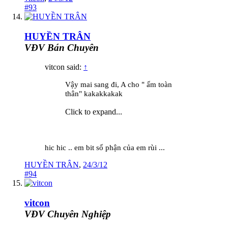
#93
HUYỀN TRÂN
VĐV Bán Chuyên
vitcon said:
↑
Vậy mai sang đi, A cho " ấm toàn
thân" kakakkakak
Click to expand...
hic hic .. em bit số phận của em rùi ...
HUYỀN TRÂN
,
24/3/12
#94
vitcon
VĐV Chuyên Nghiệp