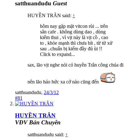
satthuandudu
Guest
HUYỀN TRÂN said:
↑
hôm nay gặp mặt vitcon rùi ... trên
sân cafe . không dùng dao , dùng
kiếm thui , vì vịt này là vịt cồ , cao
to , khỏe mạnh thì chưa bít , từ từ xử
sau ..chuẩn bị kiếm đầy đủ ùi !!
Click to expand...
sax, lão vịt nghe nói có huyền Trân công chúa đi
nên lão háo hức xa cớ nào cũng đến
satthuandudu
,
24/3/12
#81
HUYỀN TRÂN
VĐV Bán Chuyên
satthuandudu said:
↑