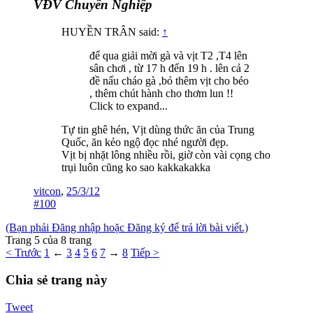
VĐV Chuyên Nghiệp
HUYỀN TRÂN said:
↑
để qua giải mời gà và vịt T2 ,T4 lên
sân chơi , từ 17 h đến 19 h . lên cả 2
đề nấu cháo gà ,bỏ thêm vịt cho béo
, thêm chút hành cho thơm lun !!
Click to expand...
Tự tin ghê hén, Vịt dùng thức ăn của Trung
Quốc, ăn kẻo ngộ đọc nhé người đẹp.
Vịt bị nhặt lông nhiều rồi, giờ còn vài cọng cho
trụi luôn cũng ko sao kakkakakka
vitcon
,
25/3/12
#100
(Bạn phải Đăng nhập hoặc Đăng ký để trả lời bài viết.)
Trang 5 của 8 trang
< Trước
1
←
3
4
5
6
7
→
8
Tiếp >
Chia sẻ trang này
Tweet