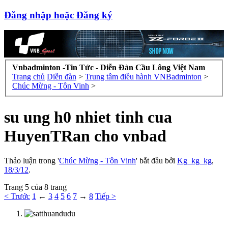
Đăng nhập hoặc Đăng ký
Vnbadminton -Tin Tức - Diễn Đàn Cầu Lông Việt Nam
Trang chủ
Diễn đàn
>
Trung tâm điều hành VNBadminton
>
Chúc Mừng - Tôn Vinh
>
su ung h0 nhiet tinh cua
HuyenTRan cho vnbad
Thảo luận trong '
Chúc Mừng - Tôn Vinh
' bắt đầu bởi
Kg_kg_kg
,
18/3/12
.
Trang 5 của 8 trang
< Trước
1
←
3
4
5
6
7
→
8
Tiếp >