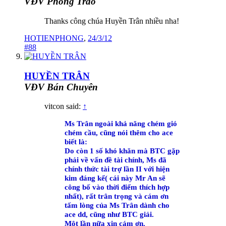
VĐV Phong Trào
Thanks công chúa Huyền Trân nhiều nha!
HOTIENPHONG
,
24/3/12
#88
HUYỀN TRÂN
VĐV Bán Chuyên
vitcon said:
↑
Ms Trân ngoài khả năng chém gió
chém cầu, cũng nói thêm cho ace
biết là:
Do còn 1 số khó khăn mà BTC gặp
phải về vấn đề tài chính, Ms đã
chính thức tài trợ lần II với hiện
kim đáng kể( cái này Mr An sẽ
công bố vào thời điểm thích hợp
nhất), rất trân trọng và cám ơn
tấm lòng của Ms Trân dành cho
ace dd, cũng như BTC giải.
Một lần nữa xin cám ơn.