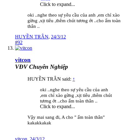
Click to expand...
oki ..nghe theo sự yêu cầu của anh ,em chỉ xào
gừng ,xịt tiêu ,thêm chút tương ớt ..cho ấm toàn
thân ..
HUYỀN TRÂN
,
24/3/12
#92
vitcon
VĐV Chuyên Nghiệp
HUYỀN TRÂN said:
↑
oki ..nghe theo sự yêu cầu của anh
,em chỉ xào gừng ,xịt tiêu ,thêm chút
tương ớt ..cho ấm toàn thân ..
Click to expand...
Vậy mai sang đi, A cho " ấm toàn thân"
kakakkakak
vitcon
,
24/3/12