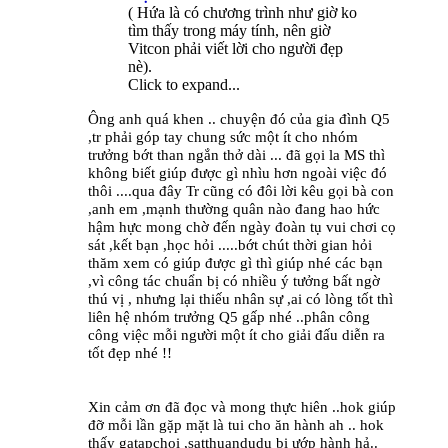
( Hứa là có chương trình như giờ ko
tìm thấy trong máy tính, nên giờ
Vitcon phải viết lời cho người đẹp
nè).
Click to expand...
Ông anh quá khen .. chuyện đó của gia đình Q5
,tr phải góp tay chung sức một ít cho nhóm
trưởng bớt than ngắn thở dài ... đã gọi la MS thì
không biết giúp được gì nhìu hơn ngoài việc đó
thôi ....qua đây Tr cũng có đôi lời kêu gọi bà con
,anh em ,mạnh thường quân nào đang hao hức
hậm hực mong chờ đến ngày đoàn tụ vui chơi cọ
sát ,kết bạn ,học hỏi .....bớt chút thời gian hỏi
thăm xem có giúp được gì thì giúp nhé các bạn
,vì công tác chuẩn bị có nhiều ý tưởng bất ngờ
thú vị , nhưng lại thiếu nhân sự ,ai có lòng tốt thì
liên hệ nhóm trưởng Q5 gấp nhé ..phân công
công việc mỗi người một ít cho giải đấu diễn ra
tốt đẹp nhé !!
Xin cảm ơn đã đọc và mong thực hiên ..hok giúp
đỡ mỗi lần gặp mặt là tui cho ăn hành ah .. hok
thấy gatapchoi ,satthuandudu bi ướp hành hả..