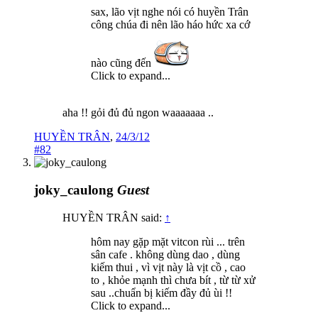
sax, lão vịt nghe nói có huyền Trân
công chúa đi nên lão háo hức xa cớ
nào cũng đến
Click to expand...
aha !! gỏi đủ đủ ngon waaaaaaa ..
HUYỀN TRÂN
,
24/3/12
#82
joky_caulong
Guest
HUYỀN TRÂN said:
↑
hôm nay gặp mặt vitcon rùi ... trên
sân cafe . không dùng dao , dùng
kiếm thui , vì vịt này là vịt cồ , cao
to , khỏe mạnh thì chưa bít , từ từ xử
sau ..chuẩn bị kiếm đầy đủ ùi !!
Click to expand...