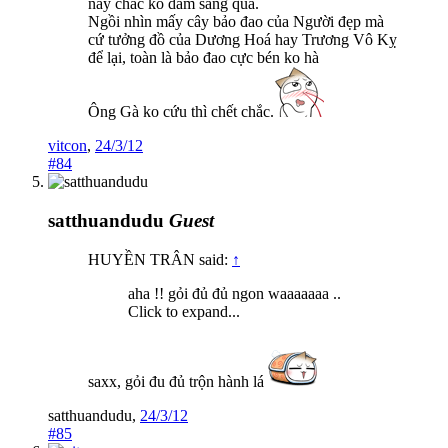
này chắc ko dám sang quá.
Ngồi nhìn mấy cây bảo đao của Người đẹp mà
cứ tưởng đồ của Dương Hoá hay Trương Vô Kỵ
để lại, toàn là bảo đao cực bén ko hà
Ông Gà ko cứu thì chết chắc.
vitcon
,
24/3/12
#84
satthuandudu
Guest
HUYỀN TRÂN said:
↑
aha !! gỏi đủ đủ ngon waaaaaaa ..
Click to expand...
saxx, gỏi đu đủ trộn hành lá
satthuandudu
,
24/3/12
#85