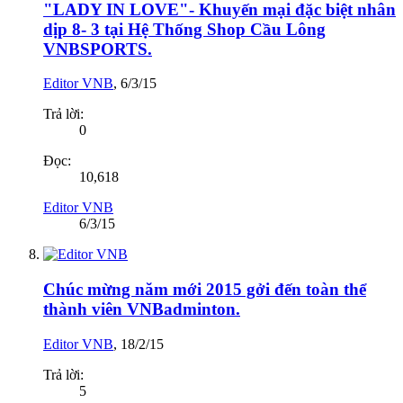
"LADY IN LOVE"- Khuyến mại đặc biệt nhân
dịp 8- 3 tại Hệ Thống Shop Cầu Lông
VNBSPORTS.
Editor VNB
,
6/3/15
Trả lời:
0
Đọc:
10,618
Editor VNB
6/3/15
Chúc mừng năm mới 2015 gởi đến toàn thể
thành viên VNBadminton.
Editor VNB
,
18/2/15
Trả lời:
5