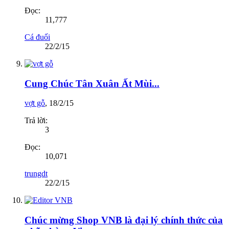
Đọc:
11,777
Cá đuối
22/2/15
Cung Chúc Tân Xuân Ất Mùi...
vợt gỗ
,
18/2/15
Trả lời:
3
Đọc:
10,071
trungdt
22/2/15
Chúc mừng Shop VNB là đại lý chính thức của