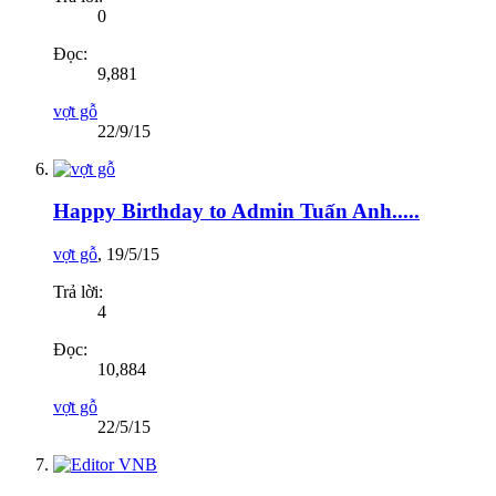
0
Đọc:
9,881
vợt gỗ
22/9/15
Happy Birthday to Admin Tuấn Anh.....
vợt gỗ
,
19/5/15
Trả lời:
4
Đọc:
10,884
vợt gỗ
22/5/15