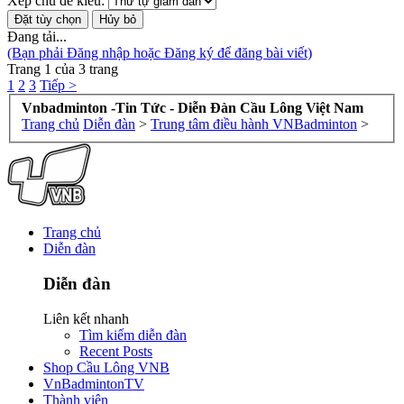
Xếp chủ đề kiểu:
Đang tải...
(Bạn phải Đăng nhập hoặc Đăng ký để đăng bài viết)
Trang 1 của 3 trang
1
2
3
Tiếp >
Vnbadminton -Tin Tức - Diễn Đàn Cầu Lông Việt Nam
Trang chủ
Diễn đàn
>
Trung tâm điều hành VNBadminton
>
Trang chủ
Diễn đàn
Diễn đàn
Liên kết nhanh
Tìm kiếm diễn đàn
Recent Posts
Shop Cầu Lông VNB
VnBadmintonTV
Thành viên