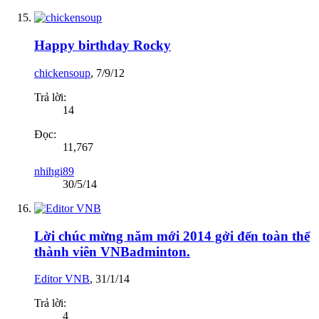
Happy birthday Rocky
chickensoup
,
7/9/12
Trả lời:
14
Đọc:
11,767
nhihgi89
30/5/14
Lời chúc mừng năm mới 2014 gởi đến toàn thể
thành viên VNBadminton.
Editor VNB
,
31/1/14
Trả lời:
4