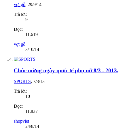
vợt gỗ
,
29/9/14
Trả lời:
9
Đọc:
11,619
vợt gỗ
3/10/14
Chúc mừng ngày quốc tế phụ nữ 8/3 - 2013.
SPORTS
,
7/3/13
Trả lời:
10
Đọc:
11,837
shopviet
24/8/14