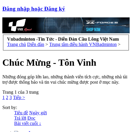
Đăng nhập hoặc Đăng ký
Vnbadminton -Tin Tức - Diễn Đàn Cầu Lông Việt Nam
Trang chủ
Diễn đàn
>
Trung tâm điều hành VNBadminton
>
Chúc Mừng - Tôn Vinh
Những đóng góp lớn lao, những thành viên tích cực, những nhà tài
trợ được thông báo và tin vui chúc mừng được post ở mục này.
Trang 1 của 3 trang
1
2
3
Tiếp >
Sort by:
Tiêu đề
Ngày gửi
Trả lời
Đọc
Bài viết cuối ↓