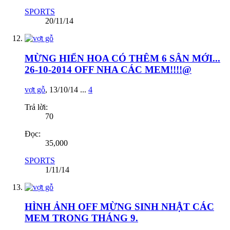
SPORTS
20/11/14
MỪNG HIỂN HOA CÓ THÊM 6 SÂN MỚI...
26-10-2014 OFF NHA CÁC MEM!!!!@
vợt gỗ
,
13/10/14
...
4
Trả lời:
70
Đọc:
35,000
SPORTS
1/11/14
HÌNH ẢNH OFF MỪNG SINH NHẬT CÁC
MEM TRONG THÁNG 9.