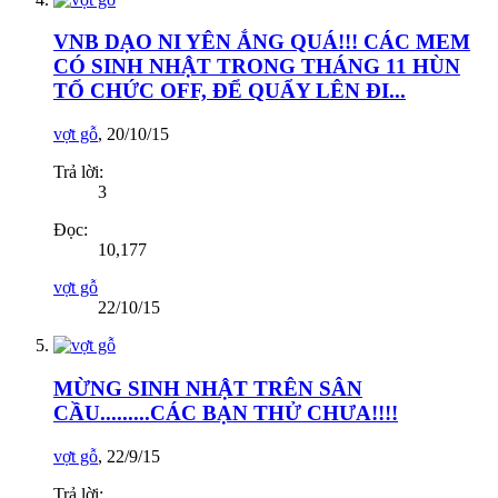
VNB DẠO NI YÊN ẮNG QUÁ!!! CÁC MEM
CÓ SINH NHẬT TRONG THÁNG 11 HÙN
TỔ CHỨC OFF, ĐỂ QUẨY LÊN ĐI...
vợt gỗ
,
20/10/15
Trả lời:
3
Đọc:
10,177
vợt gỗ
22/10/15
MỪNG SINH NHẬT TRÊN SÂN
CẦU.........CÁC BẠN THỬ CHƯA!!!!
vợt gỗ
,
22/9/15
Trả lời: