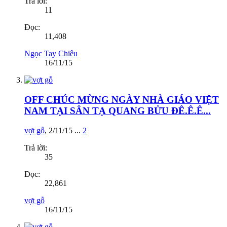
Trả lời:
11
Đọc:
11,408
Ngọc Tay Chiêu
16/11/15
OFF CHÚC MỪNG NGÀY NHÀ GIÁO VIỆT
NAM TẠI SÂN TẠ QUANG BỬU ĐÊ.Ê.Ê...
vợt gỗ
,
2/11/15
...
2
Trả lời:
35
Đọc:
22,861
vợt gỗ
16/11/15