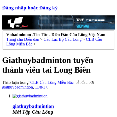
Đăng nhập hoặc Đăng ký
Vnbadminton -Tin Tức - Diễn Đàn Cầu Lông Việt Nam
Trang chủ
Diễn đàn
>
Câu Lạc Bộ Cầu Lông
>
CLB Cầu
Lông Miền Bắc
>
Giathuybadminton tuyển
thành viên tai Long Biên
Thảo luận trong '
CLB Cầu Lông Miền Bắc
' bắt đầu bởi
giathuybadmintion
,
11/8/17
.
giathuybadmintion
Mới Tập Cầu Lông