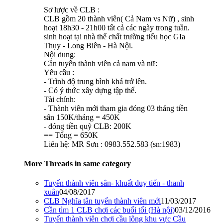
Sơ lược về CLB :
CLB gồm 20 thành viên( Cả Nam vs Nữ) , sinh
hoạt 18h30 - 21h00 tất cả các ngày trong tuần.
sinh hoạt tại nhà thể chất trường tiểu học GIa
Thụy - Long Biên - Hà Nội.
Nội dung:
Cần tuyển thành viên cả nam và nữ:
Yêu cầu :
- Trình độ trung bình khá trở lên.
- Có ý thức xây dựng tập thể.
Tài chính:
- Thành viên mới tham gia đóng 03 tháng tiền
sân 150K/tháng = 450K
- đóng tiền quỹ CLB: 200K
== Tổng = 650K
Liên hệ: MR Sơn : 0983.552.583 (sn:1983)
More Threads in same category
Tuyển thành viên sân- khuất duy tiến - thanh
xuân
04/08/2017
CLB Nghĩa tân tuyển thành viên mới
11/03/2017
Cần tìm 1 CLB chơi các buổi tối (Hà nội)
03/12/2016
Tuyển thành viên chơi cầu lông khu vực Cầu