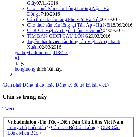
Giấy
07/11/2016
Cho Thuê Sân Cầu Lông Dương Nội - Hà
Đông
17/10/2016
Cần tìm clb cầu lông khu vực Hà Nội
06/10/2016
Cho thuê sân cầu lông tại Tân Ấp - Hà Nội
18/09/2016
CLB CL Việt-An tuyển thành viên mới
04/09/2016
TÌM BẠN CHƠI CẦU LÔNG
29/03/2016
Tuyển thành viên cầu lông sân Việt - An (Thanh
Xuân)
02/03/2016
giathuybadmintion
,
11/8/17
#1
Tags:
hongluong
thích bài này.
(Bạn phải Đăng nhập hoặc Đăng ký để trả lời bài viết.)
Chia sẻ trang này
Tweet
Vnbadminton -Tin Tức - Diễn Đàn Cầu Lông Việt Nam
Trang chủ
Diễn đàn
>
Câu Lạc Bộ Cầu Lông
>
CLB Cầu
Lông Miền Bắc
>