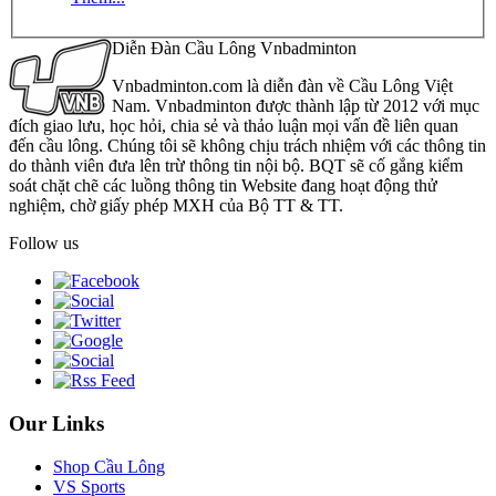
Diễn Đàn Cầu Lông Vnbadminton
Vnbadminton.com là diễn đàn về Cầu Lông Việt
Nam. Vnbadminton được thành lập từ 2012 với mục
đích giao lưu, học hỏi, chia sẻ và thảo luận mọi vấn đề liên quan
đến cầu lông. Chúng tôi sẽ không chịu trách nhiệm với các thông tin
do thành viên đưa lên trừ thông tin nội bộ. BQT sẽ cố gắng kiểm
soát chặt chẽ các luồng thông tin Website đang hoạt động thử
nghiệm, chờ giấy phép MXH của Bộ TT & TT.
Follow us
Our Links
Shop Cầu Lông
VS Sports