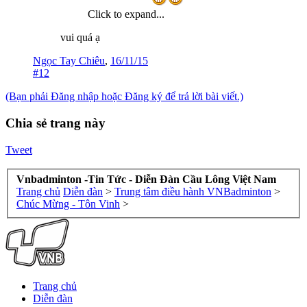
Click to expand...
vui quá ạ
Ngọc Tay Chiêu
,
16/11/15
#12
(Bạn phải Đăng nhập hoặc Đăng ký để trả lời bài viết.)
Chia sẻ trang này
Tweet
Vnbadminton -Tin Tức - Diễn Đàn Cầu Lông Việt Nam
Trang chủ
Diễn đàn
>
Trung tâm điều hành VNBadminton
>
Chúc Mừng - Tôn Vinh
>
Trang chủ
Diễn đàn