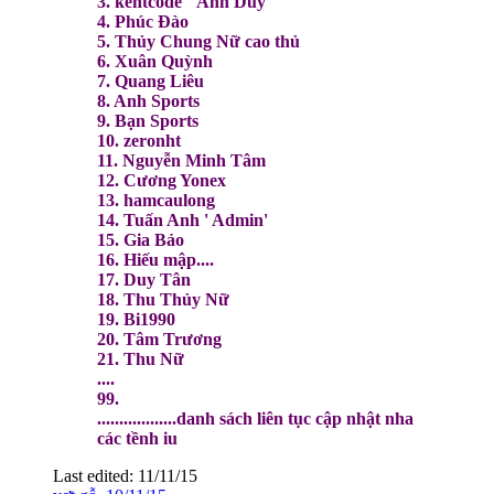
3. kentcode "Anh Duy"
4. Phúc Đào
5. Thủy Chung Nữ cao thủ
6. Xuân Quỳnh
7. Quang Liêu
8. Anh Sports
9. Bạn Sports
10. zeronht
11. Nguyễn Minh Tâm
12. Cương Yonex
13. hamcaulong
14. Tuấn Anh ' Admin'
15. Gia Bảo
16. Hiếu mập....
17. Duy Tân
18. Thu Thủy Nữ
19. Bi1990
20. Tâm Trương
21. Thu Nữ
....
99.
..................danh sách liên tục cập nhật nha
các tềnh iu
Last edited:
11/11/15