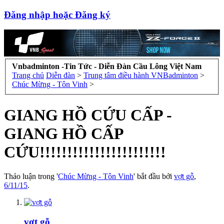
Đăng nhập hoặc Đăng ký
Vnbadminton -Tin Tức - Diễn Đàn Cầu Lông Việt Nam
Trang chủ
Diễn đàn
>
Trung tâm điều hành VNBadminton
>
Chúc Mừng - Tôn Vinh
>
GIANG HỒ CỨU CẤP -
GIANG HỒ CẤP
CỨU!!!!!!!!!!!!!!!!!!!!!!!
Thảo luận trong '
Chúc Mừng - Tôn Vinh
' bắt đầu bởi
vợt gỗ
,
6/11/15
.
vợt gỗ