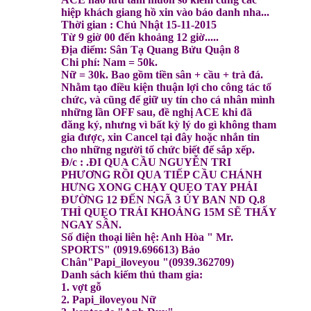
hiệp khách giang hồ xin vào báo danh nha...
Thời gian : Chủ Nhật 15-11-2015
Từ 9 giờ 00 đến khoảng 12 giờ.....
Địa điểm: Sân Tạ Quang Bửu Quận 8
Chi phí: Nam = 50k.
Nữ = 30k. Bao gồm tiền sân + cầu + trà đá.
Nhằm tạo điều kiện thuận lợi cho công tác tổ
chức, và cũng để giữ uy tín cho cá nhân mình
những lần OFF sau, đề nghị ACE khi đã
đăng ký, nhưng vì bất kỳ lý do gì không tham
gia được, xin Cancel tại đây hoặc nhắn tin
cho những người tổ chức biết để sắp xếp.
Đ/c : .
ĐI QUA CẦU NGUYỄN TRI
PHƯƠNG RỒI QUA TIẾP CẦU CHÁNH
HƯNG XONG CHẠY QUẸO TAY PHẢI
ĐƯỜNG 12 ĐẾN NGÃ 3 ỦY BAN ND Q.8
THÌ QUẸO TRÁI KHOẢNG 15M SẼ THẤY
NGAY SÂN.
Số điện thoại liên hệ: Anh Hòa " Mr.
SPORTS" (0919.696613) Bảo
Chân"Papi_iloveyou "(0939.362709)
Danh sách kiếm thủ tham gia:
1. vợt gỗ
2. Papi_iloveyou Nữ