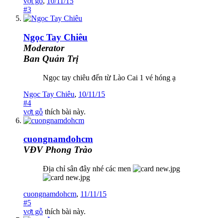
vợt gỗ
,
10/11/15
#3
Ngọc Tay Chiêu
Moderator
Ban Quản Trị
Ngọc tay chiêu đến từ Lào Cai 1 vé hóng ạ
Ngọc Tay Chiêu
,
10/11/15
#4
vợt gỗ
thích bài này.
cuongnamdohcm
VĐV Phong Trào
Địa chỉ sân đây nhé các men
cuongnamdohcm
,
11/11/15
#5
vợt gỗ
thích bài này.