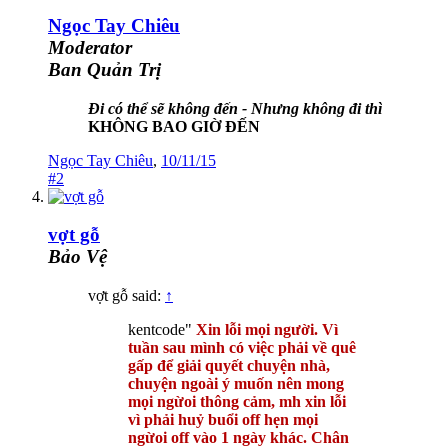
Ngọc Tay Chiêu
Moderator
Ban Quản Trị
Đi có thể sẽ không đến - Nhưng không đi thì
KHÔNG BAO GIỜ ĐẾN
Ngọc Tay Chiêu
,
10/11/15
#2
vợt gỗ
Bảo Vệ
vợt gỗ said:
↑
kentcode"
Xin lỗi mọi người. Vì
tuần sau mình có việc phải về quê
gấp để giải quyết chuyện nhà,
chuyện ngoài ý muốn nên mong
mọi ngừoi thông cảm, mh xin lỗi
vì phải huỷ buổi off hẹn mọi
ngừoi off vào 1 ngày khác. Chân