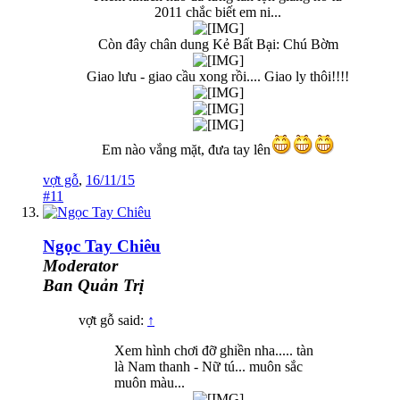
2011 chắc biết em ni...
Còn đây chân dung Kẻ Bất Bại: Chú Bờm
Giao lưu - giao cầu xong rồi.... Giao ly thôi!!!!
Em nào vắng mặt, đưa tay lên
vợt gỗ
,
16/11/15
#11
Ngọc Tay Chiêu
Moderator
Ban Quản Trị
vợt gỗ said:
↑
Xem hình chơi đỡ ghiền nha..... tàn
là Nam thanh - Nữ tú... muôn sắc
muôn màu...