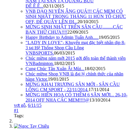
NAM TẠI SÂN TẠ QUANG BỬU
ĐÊ.Ê.Ê...
02/11/2015
VNB DẠO NI YÊN ẮNG QUÁ!!! CÁC MEM CÓ
SINH NHẬT TRONG THÁNG 11 HÙN TỔ CHỨC
OFF, ĐỂ QUẨY LÊN ĐI...
20/10/2015
MỪNG SINH NHẬT TRÊN SÂN CẦU.........CÁC
BẠN THỬ CHƯA!!!!
22/09/2015
Happy Birthday to Admin Tuấn Anh.....
19/05/2015
"LADY IN LOVE"- Khuyến mại đặc biệt nhân dịp 8-
3 tại Hệ Thống Shop Cầu Lông
VNBSPORTS.
06/03/2015
Chúc mừng năm mới 2015 gởi đến toàn thể thành viên
VNBadminton.
18/02/2015
Cung Chúc Tân Xuân Ất Mùi...
18/02/2015
Chúc mừng Shop VNB là đại lý chính thức của nhãn
hàng Victor.
19/01/2015
MỪNG KHAI TRƯƠNG SÂN MỚI - SÂN CẦU
LÔNG CM SPORT - 22/11/2014.
17/11/2014
MỪNG HIỂN HOA CÓ THÊM 6 SÂN MỚI... 26-10-
2014 OFF NHA CÁC MEM!!!!@
13/10/2014
vợt gỗ
,
6/11/15
#1
Tags: