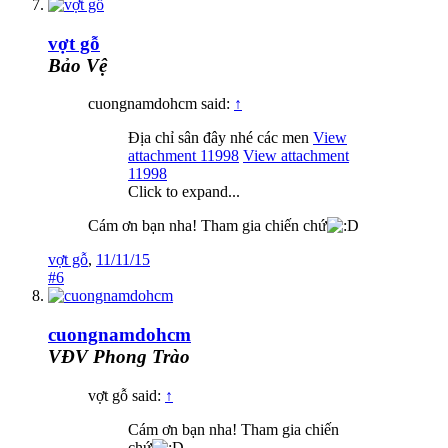
vợt gỗ
Bảo Vệ
cuongnamdohcm said:
↑
Địa chỉ sân đây nhé các men
View
attachment 11998
View attachment
11998
Click to expand...
Cám ơn bạn nha! Tham gia chiến chứ
vợt gỗ
,
11/11/15
#6
cuongnamdohcm
VĐV Phong Trào
vợt gỗ said:
↑
Cám ơn bạn nha! Tham gia chiến
chứ