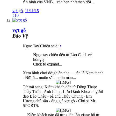
tàn hình của VNB... các bạn nhớ theo dõi...
vợt gỗ
,
11/11/15
#10
vợt gỗ
Bảo Vệ
Ngọc Tay Chiêu said:
↑
Ngọc tay chiêu đến từ Lào Cai 1 vé
hóng ạ
Click to expand...
Xem hình chơi đỡ ghiền nha..... tàn là Nam thanh
- Nữ tú... muôn sắc muôn màu...
Từ trái sang: Kiếm khách đến từ Đồng Tháp:
Thầy Tuấn - Anh Lâm - Lưu Danh Khoa - người
đẹp Bảo Châu - pà chủ Thủy Chung - Em
Hương chủ sân - ông già vợt gỗ - Chủ xị Mr.
SPORTS.
Kiếm khách nào đã từng lăn lộn giang hồ từ