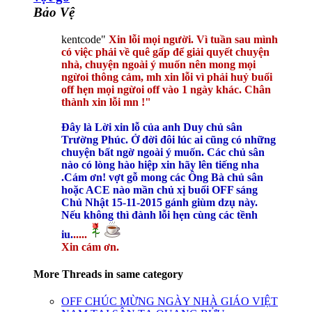
Bảo Vệ
kentcode"
Xin lỗi mọi người. Vì tuần sau mình
có việc phải về quê gấp để giải quyết chuyện
nhà, chuyện ngoài ý muốn nên mong mọi
ngừoi thông cảm, mh xin lỗi vì phải huỷ buổi
off hẹn mọi ngừoi off vào 1 ngày khác. Chân
thành xin lỗi mn !"
Đây là Lời xin lỗ của anh Duy chủ sân
Trường Phúc. Ở đời đôi lúc ai cũng có những
chuyện bất ngờ ngoài ý muốn. Các chủ sân
nào có lòng hào hiệp xin hãy lên tiếng nha
.Cám ơn! vợt gỗ mong các Ông Bà chủ sân
hoặc ACE nào mần chủ xị buổi OFF sáng
Chủ Nhật 15-11-2015 gánh giùm dzụ này.
Nếu không thì đành lỗi hẹn cùng các tềnh
iu.
.....
Xin cám ơn.
More Threads in same category
OFF CHÚC MỪNG NGÀY NHÀ GIÁO VIỆT