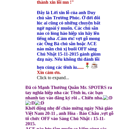
thành xin lỗi mn !"
Đây là Lời xin lỗ của anh Duy
chủ sân Trường Phúc. Ở đời đôi
lúc ai cũng có những chuyện bất
ngờ ngoài ý muốn. Các chủ sân
nào có lòng hào hiệp xin hãy lên
tiếng nha .Cám ơn! vợt gỗ mong
các Ông Bà chủ sân hoặc ACE
nào mần chủ xị buổi OFF sáng
Chủ Nhật 15-11-2015 gánh giùm
dzụ này. Nếu không thì đành lỗi
hẹn cùng các tềnh iu.
.....
Xin cám ơn.
Click to expand...
Đã có Mạnh Thường Quân Mr. SPOTRS ra
tay nghĩa hiệp nha các Tềnh iu, các bạn
nhanh tay vào đăng ký rồi .. Chiến nha.
Khởi động nhẹ để chào mừng ngày Nhà giáo
Việt Nam 20-11
, anh Hòa - Bảo Châu ,vợt gỗ
tổ chức OFF vào Sáng Chủ Nhật : 15-11-
2015.
ACE nào lưu tâm muốn so kiếm cùng các