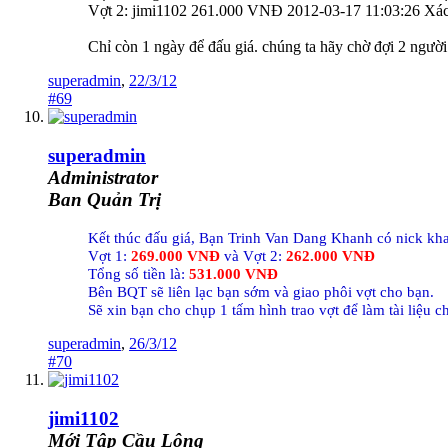
Vợt 2: jimi1102 261.000 VNĐ 2012-03-17 11:03:26 Xác
Chỉ còn 1 ngày để đấu giá. chúng ta hãy chờ đợi 2 người
superadmin
,
22/3/12
#69
superadmin
Administrator
Ban Quản Trị
Kết thúc đấu giá, Bạn Trinh Van Dang Khanh có nick khan
Vợt 1:
269.000 VNĐ
và Vợt 2:
262.000 VNĐ
Tổng số tiền là:
531.000 VNĐ
Bên BQT sẽ liên lạc bạn sớm và giao phôi vợt cho bạn.
Sẽ xin bạn cho chụp 1 tấm hình trao vợt để làm tài liệu
superadmin
,
26/3/12
#70
jimi1102
Mới Tập Cầu Lông