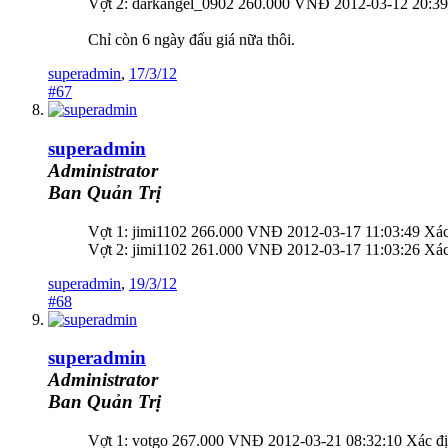
Vợt 2: darkangel_0902 260.000 VNĐ 2012-03-12 20:39
Chỉ còn 6 ngày đấu giá nữa thôi.
superadmin
,
17/3/12
#67
superadmin
Administrator
Ban Quản Trị
Vợt 1: jimi1102 266.000 VNĐ 2012-03-17 11:03:49 Xác
Vợt 2: jimi1102 261.000 VNĐ 2012-03-17 11:03:26 Xác
superadmin
,
19/3/12
#68
superadmin
Administrator
Ban Quản Trị
Vợt 1: votgo 267.000 VNĐ 2012-03-21 08:32:10 Xác đ