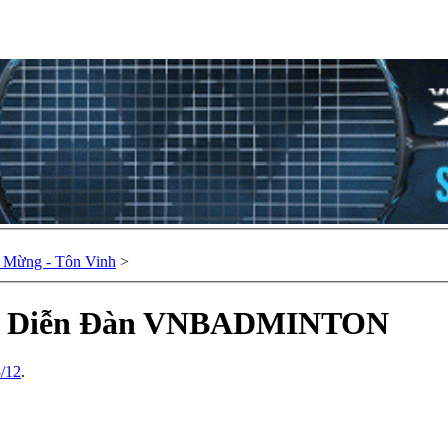
Chúc Mừng - Tôn Vinh
>
Trợ Diễn Đàn VNBADMINTON
3/12
.