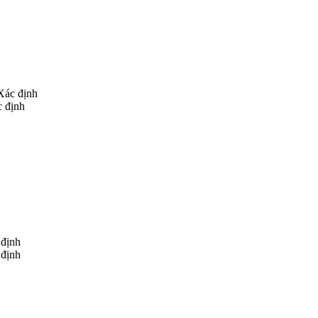
Xác định
 định
 định
 định