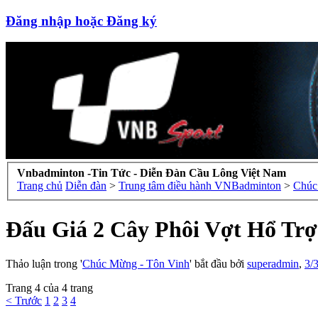
Đăng nhập hoặc Đăng ký
Vnbadminton -Tin Tức - Diễn Đàn Cầu Lông Việt Nam
Trang chủ
Diễn đàn
>
Trung tâm điều hành VNBadminton
>
Đấu Giá 2 Cây Phôi Vợt Hổ 
Thảo luận trong '
Chúc Mừng - Tôn Vinh
' bắt đầu bởi
superadmin
,
3/
Trang 4 của 4 trang
< Trước
1
2
3
4