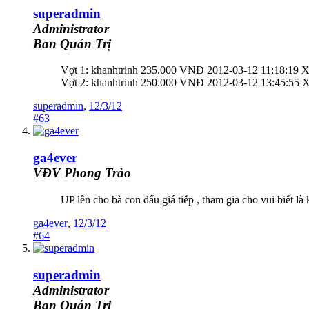
superadmin
Administrator
Ban Quản Trị
Vợt 1: khanhtrinh 235.000 VNĐ 2012-03-12 11:18:19 X
Vợt 2: khanhtrinh 250.000 VNĐ 2012-03-12 13:45:55 X
superadmin
,
12/3/12
#63
ga4ever
VĐV Phong Trào
UP lên cho bà con đấu giá tiếp , tham gia cho vui biết 
ga4ever
,
12/3/12
#64
superadmin
Administrator
Ban Quản Trị