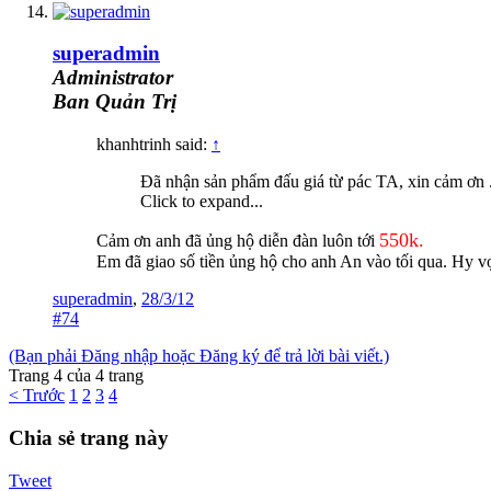
superadmin
Administrator
Ban Quản Trị
khanhtrinh said:
↑
Đã nhận sản phẩm đấu giá từ pác TA, xin cảm ơn . 
Click to expand...
550k.
Cảm ơn anh đã ủng hộ diễn đàn luôn tới
Em đã giao số tiền ủng hộ cho anh An vào tối qua. Hy vọ
superadmin
,
28/3/12
#74
(Bạn phải Đăng nhập hoặc Đăng ký để trả lời bài viết.)
Trang 4 của 4 trang
< Trước
1
2
3
4
Chia sẻ trang này
Tweet