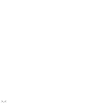
.
 >.<