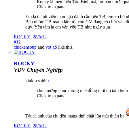
Rocky là mem bên Tân Bình mà, hừ bán nước quá
Click to expand...
Em là thành viên tham gia đánh cầu bên TB, em ko bỏ 
Bên nhóm TB mạnh lắm rồi còn GV đang có chút vấn đề, e
quý. Yên tâm là em vẫn yêu TB như ngày xưa
ROCKY
,
28/5/12
#12
chickensoup
and
vợt gỗ
like this.
ROCKY
VĐV Chuyên Nghiệp
kiukiu said:
↑
chúc mừng chúc mừng nhé.đồng thời up tấm hình 
Click to expand...
Tất cả ảnh của chị đều mang tính chất lừa mắt thiên hạ
ROCKY
,
28/5/12