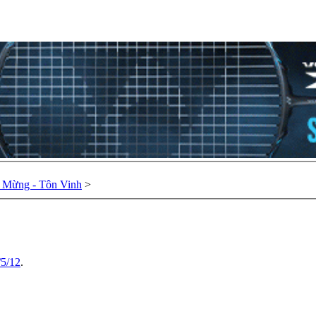
Chúc Mừng - Tôn Vinh
>
/5/12
.