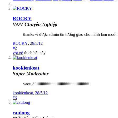
ROCKY
VĐV Chuyên Nghiệp
thanks vì được admin tin tưởng giao cho mình làm mod.
ROCKY
,
28/5/12
#2
vợt gỗ
thích bài này.
kookienkeat
Super Moderator
yaou điiiiiiiiiiiiiiiiiiiiiiiiiiiiiiiiiiiiiiiiiiiiiiiiiiii
kookienkeat
,
28/5/12
#3
caulong