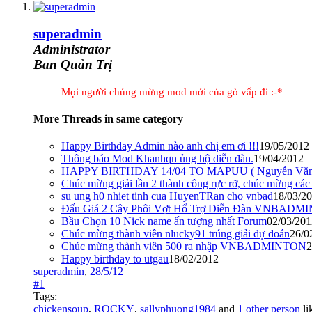
superadmin
Administrator
Ban Quản Trị
Mọi người chúng mừng mod mới của gò vấp đi :-*
More Threads in same category
Happy Birthday Admin nào anh chị em ơi !!!
19/05/2012
Thông báo Mod Khanhqn ủng hộ diễn đàn.
19/04/2012
HAPPY BIRTHDAY 14/04 TO MAPUU ( Nguyễn Văn 
Chúc mừng giải lần 2 thành công rực rỡ, chúc mừng các
su ung h0 nhiet tinh cua HuyenTRan cho vnbad
18/03/2
Đấu Giá 2 Cây Phôi Vợt Hổ Trợ Diễn Đàn VNBAD
Bầu Chọn 10 Nick name ấn tượng nhất Forum
02/03/201
Chúc mừng thành viên nlucky91 trúng giải dự đoán
26/0
Chúc mừng thành viên 500 ra nhập VNBADMINTON
2
Happy birthday to utgau
18/02/2012
superadmin
,
28/5/12
#1
Tags:
chickensoup
,
ROCKY
,
sallyphuong1984
and
1 other person
li