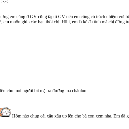
 >.<
nhưng em cũng ở GV cũng tập ở GV nên em cũng có trách nhiệm với bê
m muốn giúp các bạn thôi chị. Hihi, em là kẻ đa tình mà chị đừng tr
lên cho mọi người bít mặt ra đường mà chàolun
Hôm nào chụp cái xấu xấu up lên cho bà con xem nha. Em đã gặ