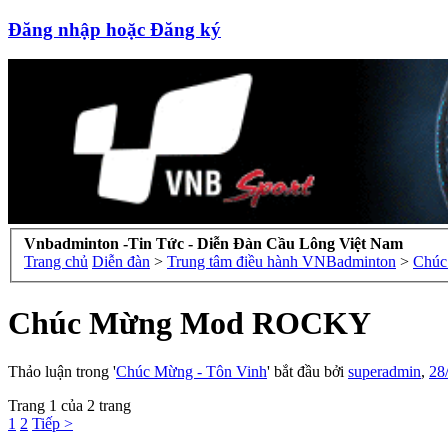
Đăng nhập hoặc Đăng ký
Vnbadminton -Tin Tức - Diễn Đàn Cầu Lông Việt Nam
Trang chủ
Diễn đàn
>
Trung tâm điều hành VNBadminton
>
Chúc Mừng Mod ROCKY
Thảo luận trong '
Chúc Mừng - Tôn Vinh
' bắt đầu bởi
superadmin
,
28
Trang 1 của 2 trang
1
2
Tiếp >