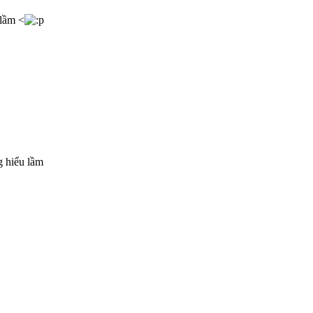
 lầm <
g hiểu lầm