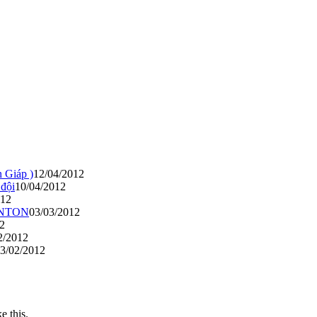
Giáp )
12/04/2012
 đội
10/04/2012
012
MINTON
03/03/2012
2
2/2012
3/02/2012
ke this.