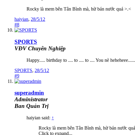
Rocky là mem bên Tân Bình mà, hừ bán nước quá >.<
haiyian
,
28/5/12
#8
SPORTS
VĐV Chuyên Nghiệp
Happy..... birthday to .... to .... to .... You nè heheheee.....
SPORTS
,
28/5/12
#9
superadmin
Administrator
Ban Quản Trị
haiyian said:
↑
Rocky là mem bên Tân Bình mà, hừ bán nước quá
Click to expand...