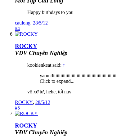
Mới Tập Cầu Lông
Happy birthdays to you
caulong
,
28/5/12
#4
ROCKY
VĐV Chuyên Nghiệp
kookienkeat said:
↑
yaou điiiiiiiiiiiiiiiiiiiiiiiiiiiiiiiiiiiiiiiiiiiiiiiiiiii
Click to expand...
vô xờ tư, hehe, tối nay
ROCKY
,
28/5/12
#5
ROCKY
VĐV Chuyên Nghiệp