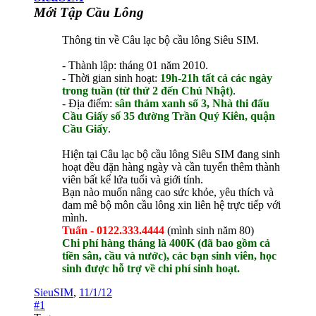
Mới Tập Cầu Lông
Thông tin về Câu lạc bộ cầu lông Siêu SIM.
- Thành lập: tháng 01 năm 2010.
- Thời gian sinh hoạt:
19h-21h tất cả các ngày
trong tuần (từ thứ 2 đến Chủ Nhật)
.
- Địa điểm:
sân thảm xanh số 3, Nhà thi đấu
Cầu Giấy số 35 đường Trần Quý Kiên, quận
Cầu Giấy
.
Hiện tại Câu lạc bộ cầu lông Siêu SIM đang sinh
hoạt đều đặn hàng ngày và cần tuyển thêm thành
viên bất kể lứa tuổi và giới tính.
Bạn nào muốn nâng cao sức khỏe, yêu thích và
đam mê bộ môn cầu lông xin liên hệ trực tiếp với
mình.
Tuấn - 0122.333.4444
(mình sinh năm 80)
Chi phí hàng tháng là 400K (đã bao gồm cả
tiền sân, cầu và nước), các bạn sinh viên, học
sinh được hỗ trợ về chi phí sinh hoạt.
SieuSIM
,
11/1/12
#1