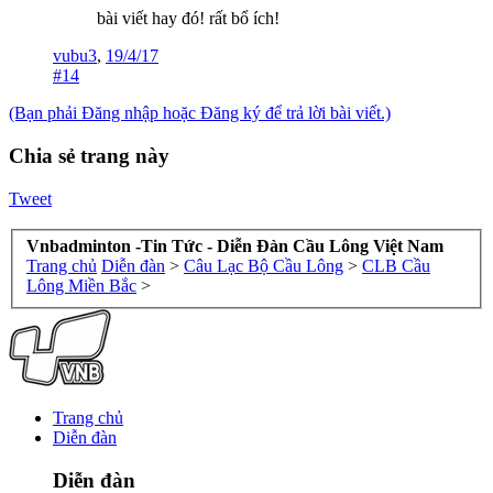
bài viết hay đó! rất bổ ích!
vubu3
,
19/4/17
#14
(Bạn phải Đăng nhập hoặc Đăng ký để trả lời bài viết.)
Chia sẻ trang này
Tweet
Vnbadminton -Tin Tức - Diễn Đàn Cầu Lông Việt Nam
Trang chủ
Diễn đàn
>
Câu Lạc Bộ Cầu Lông
>
CLB Cầu
Lông Miền Bắc
>
Trang chủ
Diễn đàn
Diễn đàn