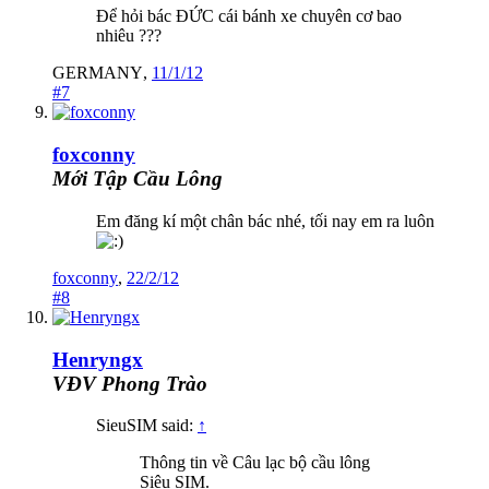
Để hỏi bác ĐỨC cái bánh xe chuyên cơ bao
nhiêu ???
GERMANY
,
11/1/12
#7
foxconny
Mới Tập Cầu Lông
Em đăng kí một chân bác nhé, tối nay em ra luôn
foxconny
,
22/2/12
#8
Henryngx
VĐV Phong Trào
SieuSIM said:
↑
Thông tin về Câu lạc bộ cầu lông
Siêu SIM.