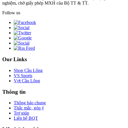
nghiệm, chờ giấy phép MXH của Bộ TT & TT.
Follow us
Our Links
Shop Cầu Lông
VS Sports
Vợt Cầu Lông
Thông tin
Thông báo chung
Thắc mắc, góp ý
Trợ giúp
Liên hệ BQT