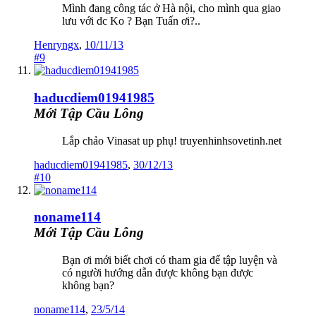
Mình đang công tác ở Hà nội, cho mình qua giao
lưu với dc Ko ? Bạn Tuấn ơi?..
Henryngx
,
10/11/13
#9
haducdiem01941985
Mới Tập Cầu Lông
Lắp chảo Vinasat up phụ! truyenhinhsovetinh.net
haducdiem01941985
,
30/12/13
#10
noname114
Mới Tập Cầu Lông
Bạn ơi mới biết chơi có tham gia để tập luyện và
có người hướng dẫn được không bạn được
không bạn?
noname114
,
23/5/14