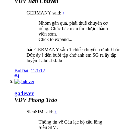
VĐV Bán Chuyên
GERMANY said:
↑
Nhóm gần quá, phải thuê chuyên cơ
riêng. Chúc bác mau tìm được thành
viên sớm.
Click to expand...
bác GERMANY sắm 1 chiếc chuyên cơ như bác
Đức ấy ! đến buổi tập chở anh em SG ra ấy tập
luyện ! :-bd:-bd:-bd
BuiDat
,
11/1/12
#4
ga4ever
VĐV Phong Trào
SieuSIM said:
↑
Thông tin về Câu lạc bộ cầu lông
Siêu SIM.