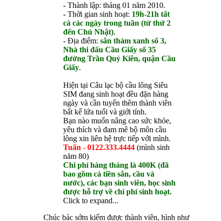
- Thành lập: tháng 01 năm 2010.
- Thời gian sinh hoạt:
19h-21h tất
cả các ngày trong tuần (từ thứ 2
đến Chủ Nhật)
.
- Địa điểm:
sân thảm xanh số 3,
Nhà thi đấu Cầu Giấy số 35
đường Trần Quý Kiên, quận Cầu
Giấy
.
Hiện tại Câu lạc bộ cầu lông Siêu
SIM đang sinh hoạt đều đặn hàng
ngày và cần tuyển thêm thành viên
bất kể lứa tuổi và giới tính.
Bạn nào muốn nâng cao sức khỏe,
yêu thích và đam mê bộ môn cầu
lông xin liên hệ trực tiếp với mình.
Tuấn - 0122.333.4444
(mình sinh
năm 80)
Chi phí hàng tháng là 400K (đã
bao gồm cả tiền sân, cầu và
nước), các bạn sinh viên, học sinh
được hỗ trợ về chi phí sinh hoạt.
Click to expand...
Chúc bác sớm kiếm được thành viên, hình như