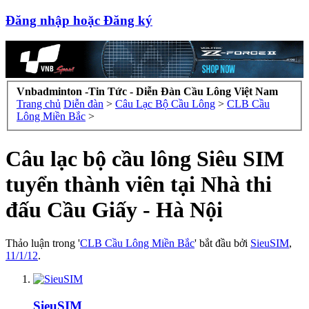
Đăng nhập hoặc Đăng ký
Vnbadminton -Tin Tức - Diễn Đàn Cầu Lông Việt Nam
Trang chủ
Diễn đàn
>
Câu Lạc Bộ Cầu Lông
>
CLB Cầu
Lông Miền Bắc
>
Câu lạc bộ cầu lông Siêu SIM
tuyển thành viên tại Nhà thi
đấu Cầu Giấy - Hà Nội
Thảo luận trong '
CLB Cầu Lông Miền Bắc
' bắt đầu bởi
SieuSIM
,
11/1/12
.
SieuSIM