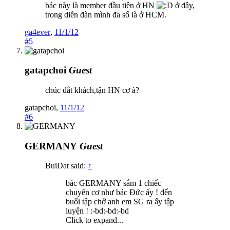
bác này là member đầu tiên ở HN
ở đây,
trong diễn đàn mình đa số là ở HCM.
ga4ever
,
11/1/12
#5
gatapchoi
Guest
chúc đắt khách,tận HN cơ à?
gatapchoi
,
11/1/12
#6
GERMANY
Guest
BuiDat said:
↑
bác GERMANY sắm 1 chiếc
chuyên cơ như bác Đức ấy ! đến
buổi tập chở anh em SG ra ấy tập
luyện ! :-bd:-bd:-bd
Click to expand...