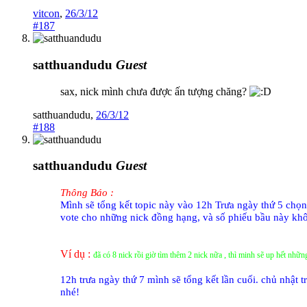
vitcon
,
26/3/12
#187
satthuandudu
Guest
sax, nick mình chưa được ấn tượng chăng?
satthuandudu
,
26/3/12
#188
satthuandudu
Guest
Thông Báo :
Mình sẽ tổng kết topic này vào 12h Trưa ngày thứ 5 chọ
vote cho những nick đồng hạng, và số phiếu bầu này kh
Ví dụ :
đã có 8 nick rồi giờ tìm thêm 2 nick nữa , thì minh sẽ up hết nhữ
12h trưa ngày thứ 7 mình sẽ tổng kết lần cuối. chủ nhật
nhé!