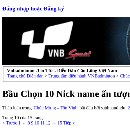
Đăng nhập hoặc Đăng ký
Vnbadminton -Tin Tức - Diễn Đàn Cầu Lông Việt Nam
Trang chủ
Diễn đàn
>
Trung tâm điều hành VNBadminton
>
Bầu Chọn 10 Nick name ấn tượ
Thảo luận trong '
Chúc Mừng - Tôn Vinh
' bắt đầu bởi
satthuandudu
,
2
Trang 10 của 15 trang
< Trước
1
←
8
9
10
11
12
→
15
Tiếp >