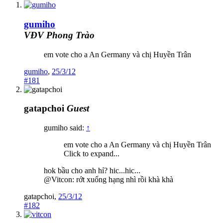
gumiho
VĐV Phong Trào
em vote cho a An Germany và chị Huyền Trân
gumiho
,
25/3/12
#181
gatapchoi
Guest
gumiho said:
↑
em vote cho a An Germany và chị Huyền Trân
Click to expand...
hok bầu cho anh hỉ? hic...hic...
@Vitcon: rớt xuống hạng nhì rồi khà khà
gatapchoi
,
25/3/12
#182