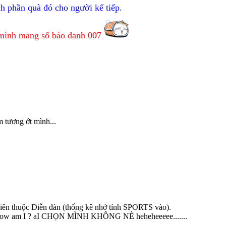
h phần quà đó cho người kế tiếp.
 mình mang số báo danh 007
 tương ớt mình...
viên thuộc Diễn đàn (thống kê nhớ tính SPORTS vào).
o ! How am I ? aI CHỌN MÌNH KHÔNG NÈ heheheeeee.......