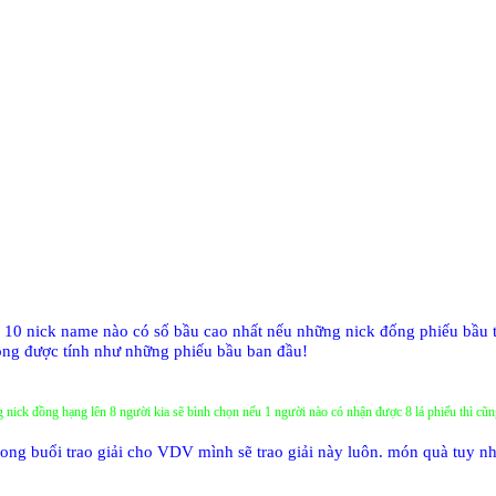
n 10 nick name nào có số bầu cao nhất nếu những nick đống phiếu bầu t
ông được tính như những phiếu bầu ban đầu!
ng nick đồng hạng lên 8 người kia sẽ bình chọn nếu 1 người nào có nhận được 8 lá phiếu thì cũ
 trong buổi trao giải cho VDV mình sẽ trao giải này luôn. món quà tu