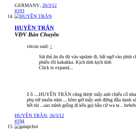
GERMANY
,
26/3/12
#193
HUYỀN TRÂN
VĐV Bán Chuyên
vitcon said:
↑
Sát thủ ăn đu đủ vào update đi, bất ngờ vào phút 
phiếu rồi kakakka. Kịch tính kịch tính
Click to expand...
ố ô ....HUYỀN TRÂN cũng được mấy anh chiếu cố nha !!!
phụ nữ muôn năm ... hôm giờ mấy anh đứng đầu danh sách 
hết rùi ...sao mình giống đi kêu gọi bầu cử wa ta .. hehehe
HUYỀN TRÂN
,
26/3/12
#194