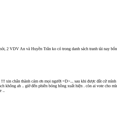
chót, 2 VDV An và Huyền Trân ko có trong danh sách tranh tài nay bổng 
 xin chân thành cảm ơn mọi người =D>... sau khi được đắt cử mình s
không ah .. giờ đến phiên bóng hồng xuất hiện . còn ai vote cho mình n
 ..