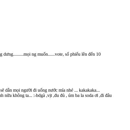
dưng.........mọi ng muốn......vote, số phiếu lên đến 10
ẽ dẫn mọi người đi uống nước mía nhé ... kakakaka...
ữa không ta... :-bdgà ,vịt ,đu đủ , úm ba la soda ơi ,đi đâu