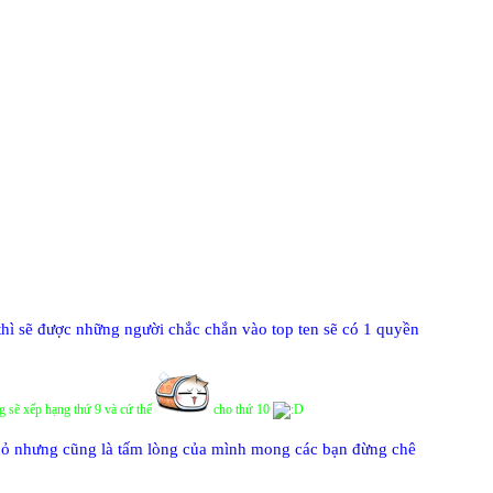
hì sẽ được những người chắc chắn vào top ten sẽ có 1 quyền
ng sẽ xếp hạng thứ 9 và cứ thế
cho thứ 10
y nhỏ nhưng cũng là tấm lòng của mình mong các bạn đừng chê