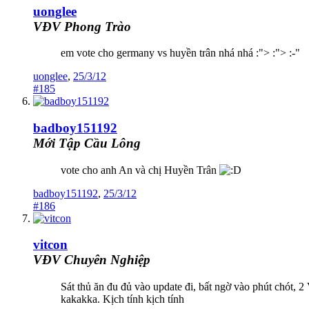
uonglee
VĐV Phong Trào
em vote cho germany vs huyền trân nhá nhá :"> :"> :-"
uonglee
,
25/3/12
#185
badboy151192
Mới Tập Cầu Lông
vote cho anh An và chị Huyền Trân
badboy151192
,
25/3/12
#186
vitcon
VĐV Chuyên Nghiệp
Sát thủ ăn đu đủ vào update đi, bất ngờ vào phút chót, 2
kakakka. Kịch tính kịch tính