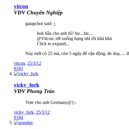
vitcon
VĐV Chuyên Nghiệp
gatapchoi said:
↑
hok bầu cho anh hỉ? hic...hic...
@Vitcon: rớt xuống hạng nhì rồi khà khà
Click to expand...
Nay mới có 25 mà, còn 5 ngày để vận động, đe doạ..... 
vitcon
,
25/3/12
#183
vicky_fork
VĐV Phong Trào
Vote cho anh Germany@};-
vicky_fork
,
25/3/12
#184