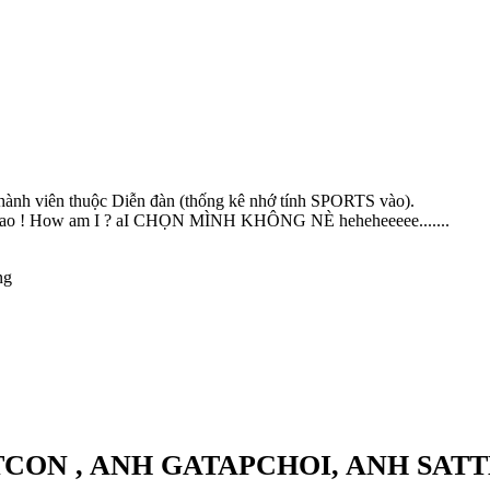
thành viên thuộc Diễn đàn (thống kê nhớ tính SPORTS vào).
 ai sao ! How am I ? aI CHỌN MÌNH KHÔNG NÈ heheheeeee.......
ng
VITCON , ANH GATAPCHOI, ANH S