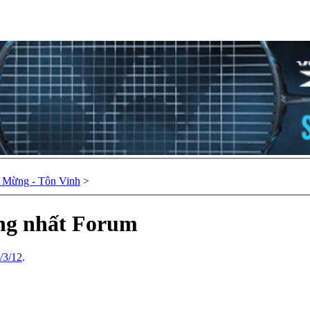
Chúc Mừng - Tôn Vinh
>
ng nhất Forum
/3/12
.