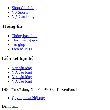
Shop Cầu Lông
VS Sports
Vợt Cầu Lông
Thông tin
Thông báo chung
Thắc mắc, góp ý
Trợ giúp
Liên hệ BQT
Liên kết bạn bè
Vợt cầu lông
Vợt cầu lông
Vợt cầu lông
Vợt cầu lông
Diễn đàn sử dụng XenForo™ ©2011 XenForo Ltd.
Quy định và Nội quy
Đang tải...