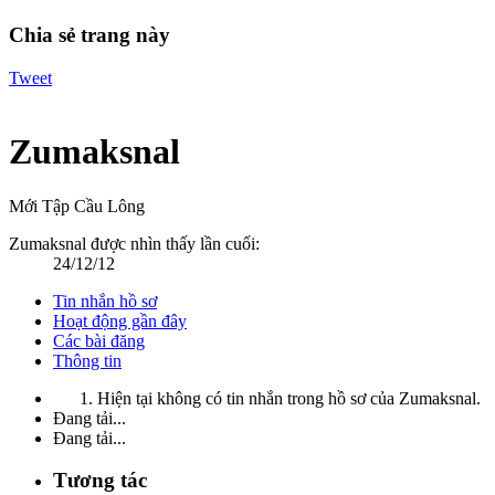
Chia sẻ trang này
Tweet
Zumaksnal
Mới Tập Cầu Lông
Zumaksnal được nhìn thấy lần cuối:
24/12/12
Tin nhắn hồ sơ
Hoạt động gần đây
Các bài đăng
Thông tin
Hiện tại không có tin nhắn trong hồ sơ của Zumaksnal.
Đang tải...
Đang tải...
Tương tác