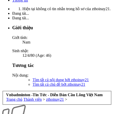
Thông tin
Hiện tại không có tin nhắn trong hồ sơ của zthoinay21.
Đang tải...
Đang tải...
Giới thiệu
Giới tính:
Nam
Sinh nhật:
12/4/80 (Age: 46)
Tương tác
Nội dung:
Tìm tất cả nội dung bởi zthoinay21
Tìm tất cả chủ đề bởi zthoinay21
Vnbadminton -Tin Tức - Diễn Đàn Cầu Lông Việt Nam
Trang chủ
Thành viên
>
zthoinay21
>