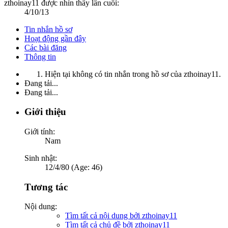
zthoinay11 được nhìn thấy lần cuối:
4/10/13
Tin nhắn hồ sơ
Hoạt động gần đây
Các bài đăng
Thông tin
Hiện tại không có tin nhắn trong hồ sơ của zthoinay11.
Đang tải...
Đang tải...
Giới thiệu
Giới tính:
Nam
Sinh nhật:
12/4/80 (Age: 46)
Tương tác
Nội dung:
Tìm tất cả nội dung bởi zthoinay11
Tìm tất cả chủ đề bởi zthoinay11