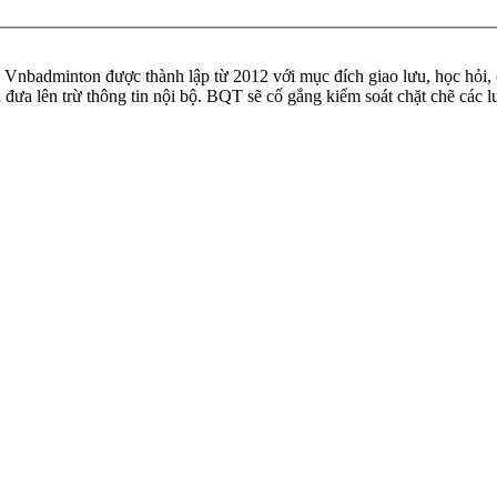
badminton được thành lập từ 2012 với mục đích giao lưu, học hỏi, ch
n đưa lên trừ thông tin nội bộ. BQT sẽ cố gắng kiểm soát chặt chẽ các