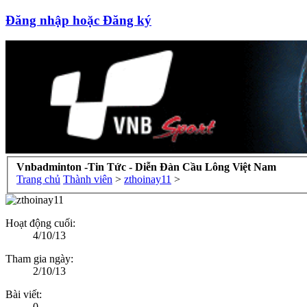
Đăng nhập hoặc Đăng ký
Vnbadminton -Tin Tức - Diễn Đàn Cầu Lông Việt Nam
Trang chủ
Thành viên
>
zthoinay11
>
Hoạt động cuối:
4/10/13
Tham gia ngày:
2/10/13
Bài viết:
0