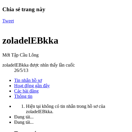
Chia sẻ trang này
Tweet
zoladelEBkka
Mới Tập Cầu Lông
zoladelEBkka được nhìn thấy lần cuối:
26/5/13
Tin nhắn hồ sơ
Hoạt động gần đây
Các bài đăng
Thông tin
Hiện tại không có tin nhắn trong hồ sơ của
zoladelEBkka.
Đang tải...
Đang tải...