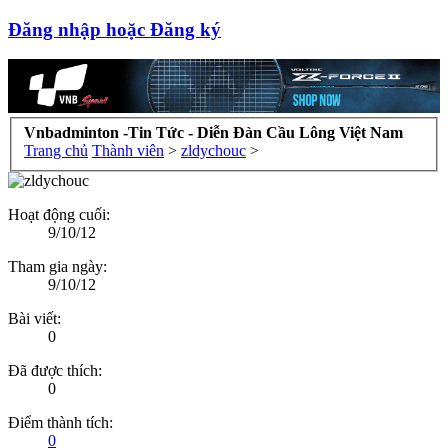
Đăng nhập hoặc Đăng ký
Vnbadminton -Tin Tức - Diễn Đàn Cầu Lông Việt Nam
Trang chủ
Thành viên
>
zldychouc
>
Hoạt động cuối:
9/10/12
Tham gia ngày:
9/10/12
Bài viết:
0
Đã được thích:
0
Điểm thành tích:
0