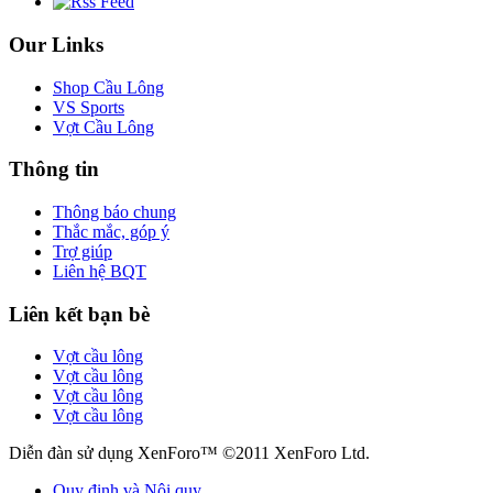
Our Links
Shop Cầu Lông
VS Sports
Vợt Cầu Lông
Thông tin
Thông báo chung
Thắc mắc, góp ý
Trợ giúp
Liên hệ BQT
Liên kết bạn bè
Vợt cầu lông
Vợt cầu lông
Vợt cầu lông
Vợt cầu lông
Diễn đàn sử dụng XenForo™ ©2011 XenForo Ltd.
Quy định và Nội quy