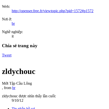
Web:
http://openser.free.fr/viewtopic.php?pid=1572#p1572
Nơi ở:
br
Nghề nghiệp:
it
Chia sẻ trang này
Tweet
zldychouc
Mới Tập Cầu Lông
,
from
br
zldychouc được nhìn thấy lần cuối:
9/10/12
Tin nhắn hồ sơ