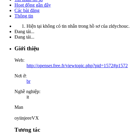
Hoạt động gần đây
Các bài đăng
Thông tin
Hiện tại không có tin nhắn trong hồ sơ của zldychouc.
Đang tải...
Đang tải...
Giới thiệu
Web:
http://openser.free.fr/viewtopic.php?pid=1572#p1572
Nơi ở:
br
Nghề nghiệp:
it
Man
oyiinjeeeVX
Tương tác