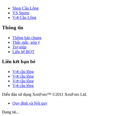
Shop Cầu Lông
VS Sports
Vợt Cầu Lông
Thông tin
Thông báo chung
Thắc mắc, góp ý
Trợ giúp
Liên hệ BQT
Liên kết bạn bè
Vợt cầu lông
Vợt cầu lông
Vợt cầu lông
Vợt cầu lông
Diễn đàn sử dụng XenForo™ ©2011 XenForo Ltd.
Quy định và Nội quy
Đang tải...