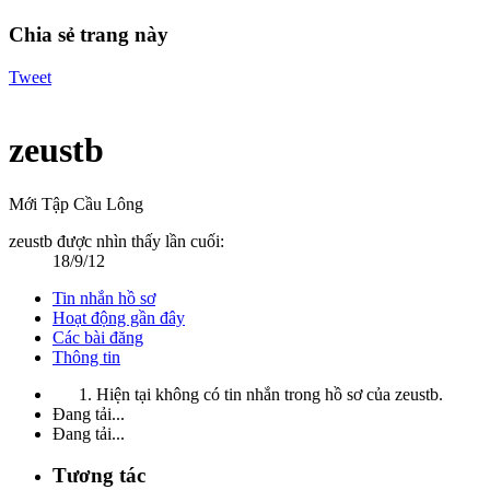
Chia sẻ trang này
Tweet
zeustb
Mới Tập Cầu Lông
zeustb được nhìn thấy lần cuối:
18/9/12
Tin nhắn hồ sơ
Hoạt động gần đây
Các bài đăng
Thông tin
Hiện tại không có tin nhắn trong hồ sơ của zeustb.
Đang tải...
Đang tải...
Tương tác