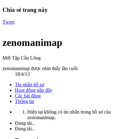
Chia sẻ trang này
Tweet
zenomanimap
Mới Tập Cầu Lông
zenomanimap được nhìn thấy lần cuối:
18/4/13
Tin nhắn hồ sơ
Hoạt động gần đây
Các bài đăng
Thông tin
Hiện tại không có tin nhắn trong hồ sơ của
zenomanimap.
Đang tải...
Đang tải...