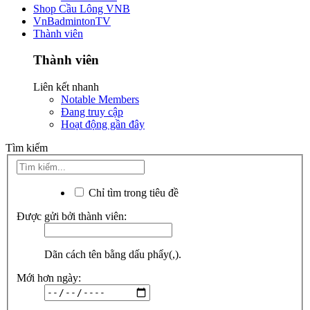
Shop Cầu Lông VNB
VnBadmintonTV
Thành viên
Thành viên
Liên kết nhanh
Notable Members
Đang truy cập
Hoạt động gần đây
Tìm kiếm
Chỉ tìm trong tiêu đề
Được gửi bởi thành viên:
Dãn cách tên bằng dấu phẩy(,).
Mới hơn ngày: