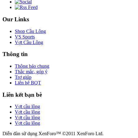
Our Links
Shop Cầu Lông
VS Sports
Vợt Cầu Lông
Thông tin
Thông báo chung
Thắc mắc, góp ý
Trợ giúp
Liên hệ BQT
Liên kết bạn bè
Vợt cầu lông
Vợt cầu lông
Vợt cầu lông
Vợt cầu lông
Diễn đàn sử dụng XenForo™ ©2011 XenForo Ltd.