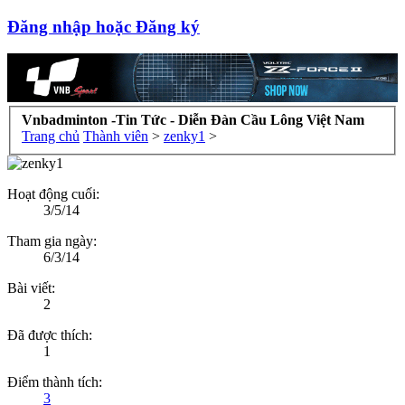
Đăng nhập hoặc Đăng ký
Vnbadminton -Tin Tức - Diễn Đàn Cầu Lông Việt Nam
Trang chủ
Thành viên
>
zenky1
>
Hoạt động cuối:
3/5/14
Tham gia ngày:
6/3/14
Bài viết:
2
Đã được thích:
1
Điểm thành tích:
3