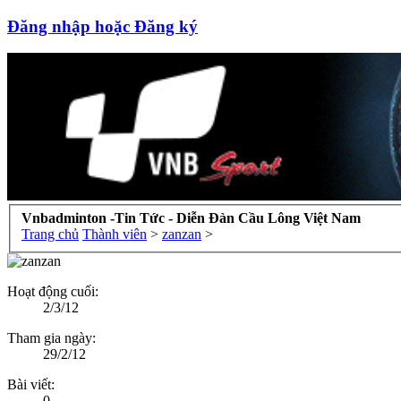
Đăng nhập hoặc Đăng ký
Vnbadminton -Tin Tức - Diễn Đàn Cầu Lông Việt Nam
Trang chủ
Thành viên
>
zanzan
>
Hoạt động cuối:
2/3/12
Tham gia ngày:
29/2/12
Bài viết:
0