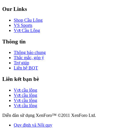
Our Links
Shop Cầu Lông
VS Sports
Vợt Cầu Lông
Thông tin
Thông báo chung
Thắc mắc, góp ý
Trợ giúp
Liên hệ BQT
Liên kết bạn bè
Vợt cầu lông
Vợt cầu lông
Vợt cầu lông
Vợt cầu lông
Diễn đàn sử dụng XenForo™ ©2011 XenForo Ltd.
Quy định và Nội quy