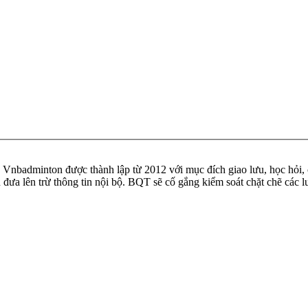
badminton được thành lập từ 2012 với mục đích giao lưu, học hỏi, ch
n đưa lên trừ thông tin nội bộ. BQT sẽ cố gắng kiểm soát chặt chẽ các