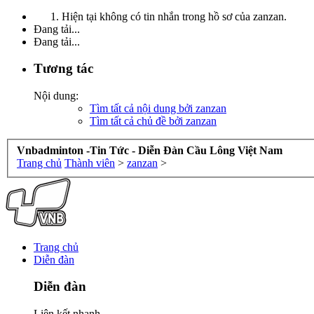
Hiện tại không có tin nhắn trong hồ sơ của zanzan.
Đang tải...
Đang tải...
Tương tác
Nội dung:
Tìm tất cả nội dung bởi zanzan
Tìm tất cả chủ đề bởi zanzan
Vnbadminton -Tin Tức - Diễn Đàn Cầu Lông Việt Nam
Trang chủ
Thành viên
>
zanzan
>
Trang chủ
Diễn đàn
Diễn đàn
Liên kết nhanh