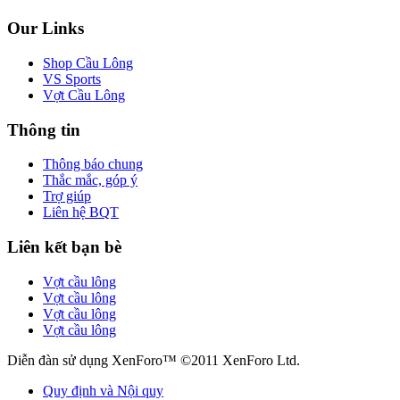
Our Links
Shop Cầu Lông
VS Sports
Vợt Cầu Lông
Thông tin
Thông báo chung
Thắc mắc, góp ý
Trợ giúp
Liên hệ BQT
Liên kết bạn bè
Vợt cầu lông
Vợt cầu lông
Vợt cầu lông
Vợt cầu lông
Diễn đàn sử dụng XenForo™ ©2011 XenForo Ltd.
Quy định và Nội quy