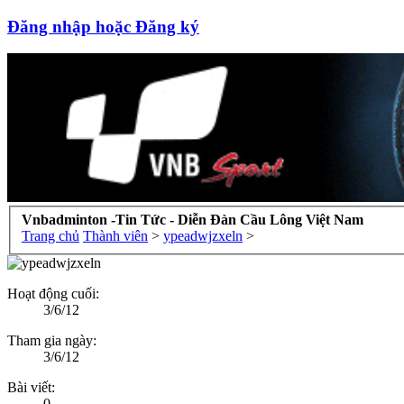
Đăng nhập hoặc Đăng ký
Vnbadminton -Tin Tức - Diễn Đàn Cầu Lông Việt Nam
Trang chủ
Thành viên
>
ypeadwjzxeln
>
Hoạt động cuối:
3/6/12
Tham gia ngày:
3/6/12
Bài viết:
0