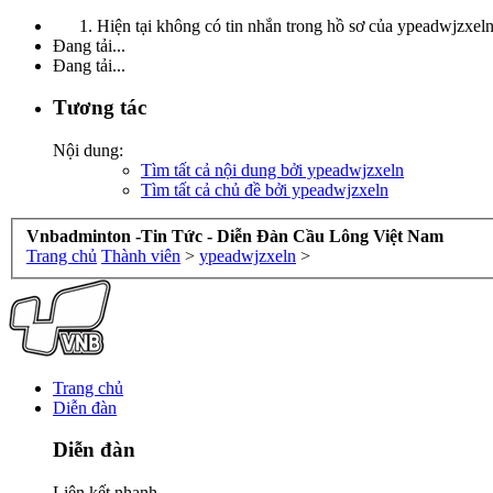
Hiện tại không có tin nhắn trong hồ sơ của ypeadwjzxeln
Đang tải...
Đang tải...
Tương tác
Nội dung:
Tìm tất cả nội dung bởi ypeadwjzxeln
Tìm tất cả chủ đề bởi ypeadwjzxeln
Vnbadminton -Tin Tức - Diễn Đàn Cầu Lông Việt Nam
Trang chủ
Thành viên
>
ypeadwjzxeln
>
Trang chủ
Diễn đàn
Diễn đàn
Liên kết nhanh