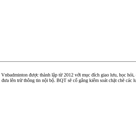
badminton được thành lập từ 2012 với mục đích giao lưu, học hỏi, ch
n đưa lên trừ thông tin nội bộ. BQT sẽ cố gắng kiểm soát chặt chẽ các