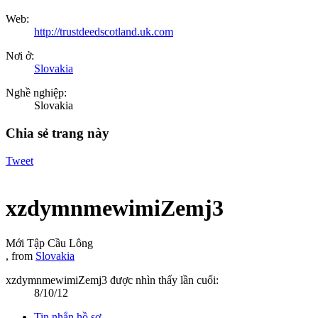
Web:
http://trustdeedscotland.uk.com
Nơi ở:
Slovakia
Nghề nghiệp:
Slovakia
Chia sẻ trang này
Tweet
xzdymnmewimiZemj3
Mới Tập Cầu Lông
,
from
Slovakia
xzdymnmewimiZemj3 được nhìn thấy lần cuối:
8/10/12
Tin nhắn hồ sơ