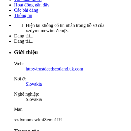
Hoạt động gần đây
Các bài đăng
Thông tin
Hiện tại không có tin nhắn trong hồ sơ của
xzdymnmewimiZemj3.
Đang tải...
Đang tải...
Giới thiệu
Web:
http://trustdeedscotland.uk.com
Nơi ở:
Slovakia
Nghề nghiệp:
Slovakia
Man
xzdymnmewimiZemu1IH