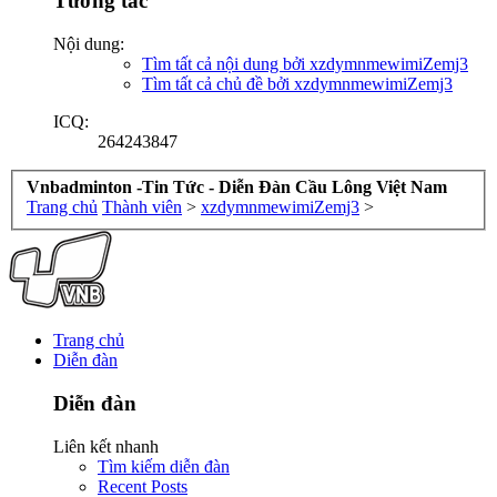
Tương tác
Nội dung:
Tìm tất cả nội dung bởi xzdymnmewimiZemj3
Tìm tất cả chủ đề bởi xzdymnmewimiZemj3
ICQ:
264243847
Vnbadminton -Tin Tức - Diễn Đàn Cầu Lông Việt Nam
Trang chủ
Thành viên
>
xzdymnmewimiZemj3
>
Trang chủ
Diễn đàn
Diễn đàn
Liên kết nhanh
Tìm kiếm diễn đàn
Recent Posts