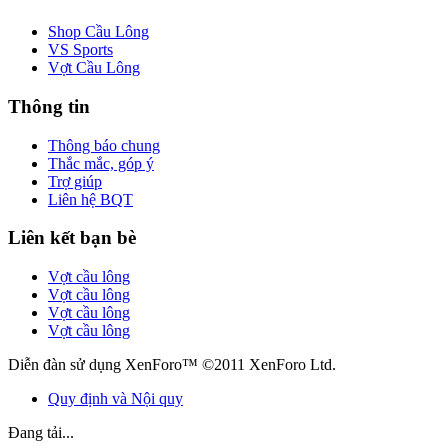
Shop Cầu Lông
VS Sports
Vợt Cầu Lông
Thông tin
Thông báo chung
Thắc mắc, góp ý
Trợ giúp
Liên hệ BQT
Liên kết bạn bè
Vợt cầu lông
Vợt cầu lông
Vợt cầu lông
Vợt cầu lông
Diễn đàn sử dụng XenForo™ ©2011 XenForo Ltd.
Quy định và Nội quy
Đang tải...