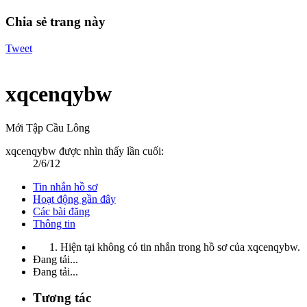
Chia sẻ trang này
Tweet
xqcenqybw
Mới Tập Cầu Lông
xqcenqybw được nhìn thấy lần cuối:
2/6/12
Tin nhắn hồ sơ
Hoạt động gần đây
Các bài đăng
Thông tin
Hiện tại không có tin nhắn trong hồ sơ của xqcenqybw.
Đang tải...
Đang tải...
Tương tác