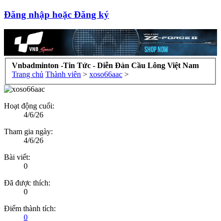
Đăng nhập hoặc Đăng ký
Vnbadminton -Tin Tức - Diễn Đàn Cầu Lông Việt Nam
Trang chủ
Thành viên
>
xoso66aac
>
Hoạt động cuối:
4/6/26
Tham gia ngày:
4/6/26
Bài viết:
0
Đã được thích:
0
Điểm thành tích:
0