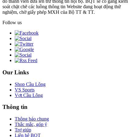
do thành viên đưa lên trừ thông tin nội bộ. BQT sẽ cố gắng kiểm
soát chặt chẽ các luồng thông tin Website đang hoạt động thử
nghiệm, chờ giấy phép MXH của Bộ TT & TT.
Follow us
Our Links
Shop Cầu Lông
VS Sports
Vợt Cầu Lông
Thông tin
Thông báo chung
Thắc mắc, góp ý
Trợ giúp
Liên hệ BQT