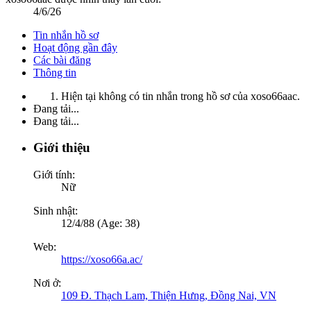
4/6/26
Tin nhắn hồ sơ
Hoạt động gần đây
Các bài đăng
Thông tin
Hiện tại không có tin nhắn trong hồ sơ của xoso66aac.
Đang tải...
Đang tải...
Giới thiệu
Giới tính:
Nữ
Sinh nhật:
12/4/88 (Age: 38)
Web:
https://xoso66a.ac/
Nơi ở:
109 Đ. Thạch Lam, Thiện Hưng, Đồng Nai, VN