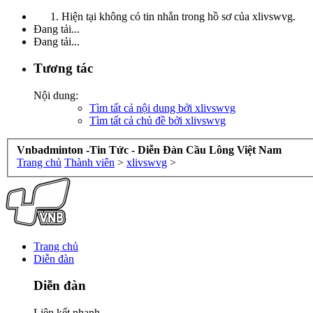
Hiện tại không có tin nhắn trong hồ sơ của xlivswvg.
Đang tải...
Đang tải...
Tương tác
Nội dung:
Tìm tất cả nội dung bởi xlivswvg
Tìm tất cả chủ đề bởi xlivswvg
Vnbadminton -Tin Tức - Diễn Đàn Cầu Lông Việt Nam
Trang chủ
Thành viên
>
xlivswvg
>
Trang chủ
Diễn đàn
Diễn đàn
Liên kết nhanh