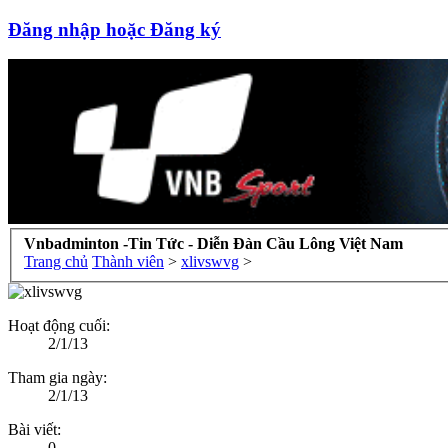
Đăng nhập hoặc Đăng ký
Vnbadminton -Tin Tức - Diễn Đàn Cầu Lông Việt Nam
Trang chủ
Thành viên
>
xlivswvg
>
Hoạt động cuối:
2/1/13
Tham gia ngày:
2/1/13
Bài viết:
0