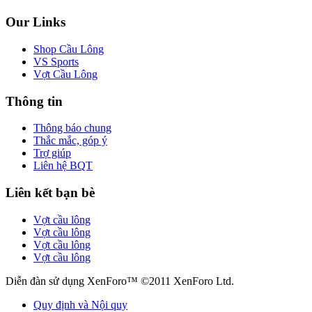
Our Links
Shop Cầu Lông
VS Sports
Vợt Cầu Lông
Thông tin
Thông báo chung
Thắc mắc, góp ý
Trợ giúp
Liên hệ BQT
Liên kết bạn bè
Vợt cầu lông
Vợt cầu lông
Vợt cầu lông
Vợt cầu lông
Diễn đàn sử dụng XenForo™ ©2011 XenForo Ltd.
Quy định và Nội quy