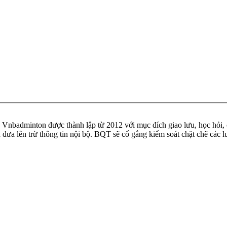
badminton được thành lập từ 2012 với mục đích giao lưu, học hỏi, ch
n đưa lên trừ thông tin nội bộ. BQT sẽ cố gắng kiểm soát chặt chẽ các