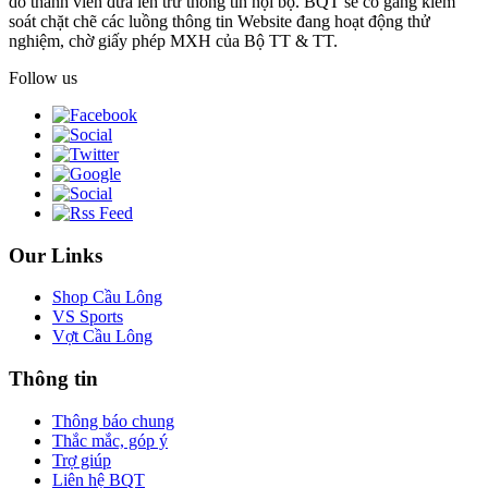
do thành viên đưa lên trừ thông tin nội bộ. BQT sẽ cố gắng kiểm
soát chặt chẽ các luồng thông tin Website đang hoạt động thử
nghiệm, chờ giấy phép MXH của Bộ TT & TT.
Follow us
Our Links
Shop Cầu Lông
VS Sports
Vợt Cầu Lông
Thông tin
Thông báo chung
Thắc mắc, góp ý
Trợ giúp
Liên hệ BQT