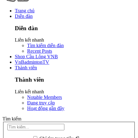
Trang chủ
Diễn đàn
Diễn đàn
Liên kết nhanh
Tìm kiếm diễn đàn
Recent Posts
Shop Cầu Lông VNB
VnBadmintonTV
Thành viên
Thành viên
Liên kết nhanh
Notable Members
Đang truy cập
Hoạt động gần đây
Tìm kiếm