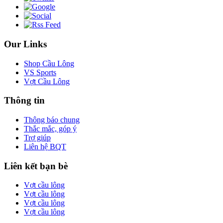
Our Links
Shop Cầu Lông
VS Sports
Vợt Cầu Lông
Thông tin
Thông báo chung
Thắc mắc, góp ý
Trợ giúp
Liên hệ BQT
Liên kết bạn bè
Vợt cầu lông
Vợt cầu lông
Vợt cầu lông
Vợt cầu lông