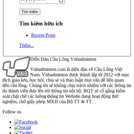
Tìm kiếm hữu ích
Recent Posts
Thêm...
Diễn Đàn Cầu Lông Vnbadminton
Vnbadminton.com là diễn đàn về Cầu Lông Việt
Nam. Vnbadminton được thành lập từ 2012 với mục
đích giao lưu, học hỏi, chia sẻ và thảo luận mọi vấn đề liên quan
đến cầu lông. Chúng tôi sẽ không chịu trách nhiệm với các thông tin
do thành viên đưa lên trừ thông tin nội bộ. BQT sẽ cố gắng kiểm
soát chặt chẽ các luồng thông tin Website đang hoạt động thử
nghiệm, chờ giấy phép MXH của Bộ TT & TT.
Follow us