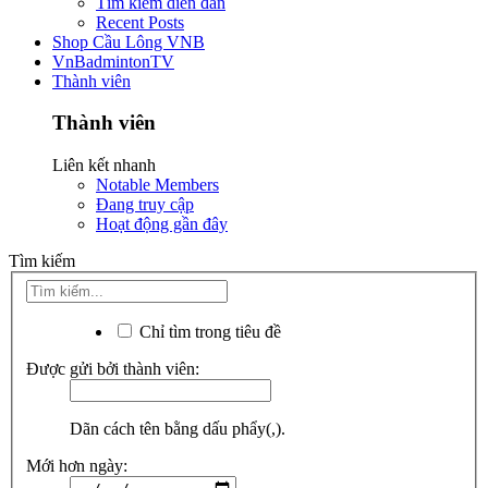
Tìm kiếm diễn đàn
Recent Posts
Shop Cầu Lông VNB
VnBadmintonTV
Thành viên
Thành viên
Liên kết nhanh
Notable Members
Đang truy cập
Hoạt động gần đây
Tìm kiếm
Chỉ tìm trong tiêu đề
Được gửi bởi thành viên:
Dãn cách tên bằng dấu phẩy(,).
Mới hơn ngày: