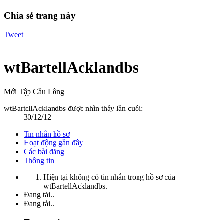
Chia sẻ trang này
Tweet
wtBartellAcklandbs
Mới Tập Cầu Lông
wtBartellAcklandbs được nhìn thấy lần cuối:
30/12/12
Tin nhắn hồ sơ
Hoạt động gần đây
Các bài đăng
Thông tin
Hiện tại không có tin nhắn trong hồ sơ của
wtBartellAcklandbs.
Đang tải...
Đang tải...