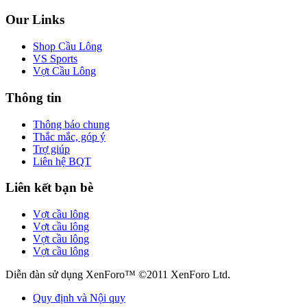
Our Links
Shop Cầu Lông
VS Sports
Vợt Cầu Lông
Thông tin
Thông báo chung
Thắc mắc, góp ý
Trợ giúp
Liên hệ BQT
Liên kết bạn bè
Vợt cầu lông
Vợt cầu lông
Vợt cầu lông
Vợt cầu lông
Diễn đàn sử dụng XenForo™ ©2011 XenForo Ltd.
Quy định và Nội quy