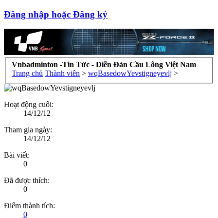
Đăng nhập hoặc Đăng ký
Vnbadminton -Tin Tức - Diễn Đàn Cầu Lông Việt Nam
Trang chủ
Thành viên
>
wqBasedowYevstigneyevlj
>
Hoạt động cuối:
14/12/12
Tham gia ngày:
14/12/12
Bài viết:
0
Đã được thích:
0
Điểm thành tích:
0