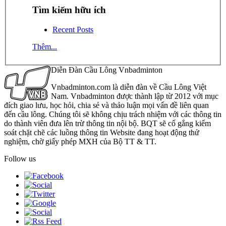
Tìm kiếm hữu ích
Recent Posts
Thêm...
Diễn Đàn Cầu Lông Vnbadminton
Vnbadminton.com là diễn đàn về Cầu Lông Việt
Nam. Vnbadminton được thành lập từ 2012 với mục
đích giao lưu, học hỏi, chia sẻ và thảo luận mọi vấn đề liên quan
đến cầu lông. Chúng tôi sẽ không chịu trách nhiệm với các thông tin
do thành viên đưa lên trừ thông tin nội bộ. BQT sẽ cố gắng kiểm
soát chặt chẽ các luồng thông tin Website đang hoạt động thử
nghiệm, chờ giấy phép MXH của Bộ TT & TT.
Follow us