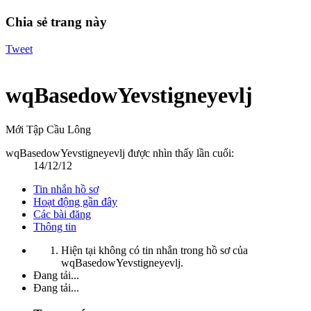
Chia sẻ trang này
Tweet
wqBasedowYevstigneyevlj
Mới Tập Cầu Lông
wqBasedowYevstigneyevlj được nhìn thấy lần cuối:
14/12/12
Tin nhắn hồ sơ
Hoạt động gần đây
Các bài đăng
Thông tin
Hiện tại không có tin nhắn trong hồ sơ của
wqBasedowYevstigneyevlj.
Đang tải...
Đang tải...