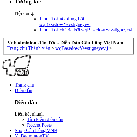
Tương tác
Nội dung:
Tìm tất cả nội dung bởi
wqBasedowYevstigneyevlj
Tìm tất cả chủ đề bởi wqBasedowYevstigneyevlj
Vnbadminton -Tin Tức - Diễn Đàn Cầu Lông Việt Nam
Trang chủ
Thành viên
>
wqBasedowYevstigneyevlj
>
Trang chủ
Diễn đàn
Diễn đàn
Liên kết nhanh
Tìm kiếm diễn đàn
Recent Posts
Shop Cầu Lông VNB
VnBadmintonTV