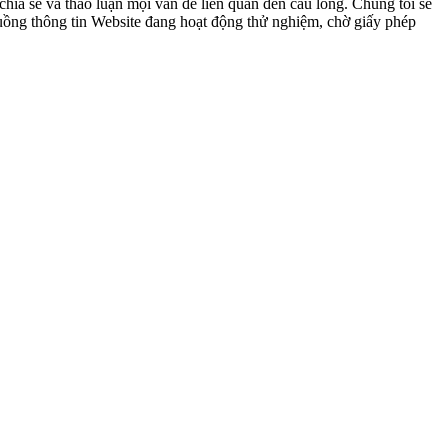
ia sẻ và thảo luận mọi vấn đề liên quan đến cầu lông. Chúng tôi sẽ
 luồng thông tin Website đang hoạt động thử nghiệm, chờ giấy phép