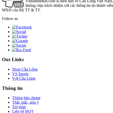
Vnbadminton.com là diễn đàn về Cầu Lông Việt Nam. Vn
không chịu trách nhiệm với các thông tin do thành viê
MXH của Bộ TT & TT.
Follow us
Our Links
Shop Cầu Lông
VS Sports
Vợt Cầu Lông
Thông tin
Thông báo chung
Thắc mắc, góp ý
Trợ giúp
Liên hệ BQT