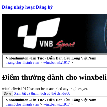
Đăng nhập hoặc Đăng ký
Vnbadminton -Tin Tức - Diễn Đàn Cầu Lông Việt Nam
Trang chủ
Thành viên
>
winxbeliwix1917
>
Điểm thưởng dành cho winxbel
winxbeliwix1917 has not been awarded any trophies yet.
Xem tất cả thành tích có thể đạt được
Vnbadminton -Tin Tức - Diễn Đàn Cầu Lông Việt Nam
Trang chủ
Thành viên
>
winxbeliwix1917
>