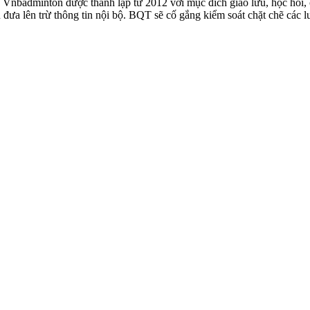
badminton được thành lập từ 2012 với mục đích giao lưu, học hỏi, ch
n đưa lên trừ thông tin nội bộ. BQT sẽ cố gắng kiểm soát chặt chẽ các