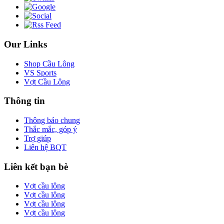
Our Links
Shop Cầu Lông
VS Sports
Vợt Cầu Lông
Thông tin
Thông báo chung
Thắc mắc, góp ý
Trợ giúp
Liên hệ BQT
Liên kết bạn bè
Vợt cầu lông
Vợt cầu lông
Vợt cầu lông
Vợt cầu lông