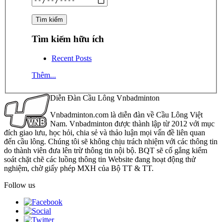
Tìm kiếm hữu ích
Recent Posts
Thêm...
Diễn Đàn Cầu Lông Vnbadminton
Vnbadminton.com là diễn đàn về Cầu Lông Việt
Nam. Vnbadminton được thành lập từ 2012 với mục
đích giao lưu, học hỏi, chia sẻ và thảo luận mọi vấn đề liên quan
đến cầu lông. Chúng tôi sẽ không chịu trách nhiệm với các thông tin
do thành viên đưa lên trừ thông tin nội bộ. BQT sẽ cố gắng kiểm
soát chặt chẽ các luồng thông tin Website đang hoạt động thử
nghiệm, chờ giấy phép MXH của Bộ TT & TT.
Follow us