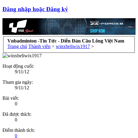
Đăng nhập hoặc Đăng ký
Vnbadminton -Tin Tức - Diễn Đàn Cầu Lông Việt Nam
Trang chủ
Thành viên
>
winxbeliwix1917
>
Hoạt động cuối:
9/11/12
Tham gia ngày:
9/11/12
Bài viết:
0
Đã được thích:
0
Điểm thành tích:
0