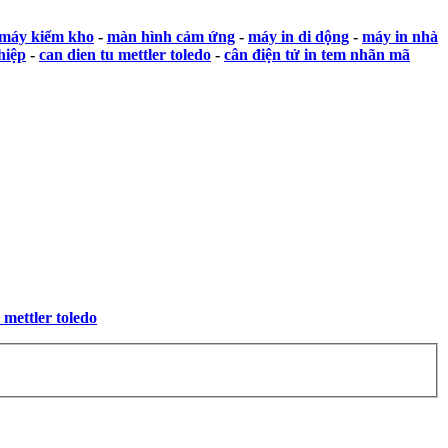
máy kiểm kho
-
màn hình cảm ứng
-
máy in di dộng
-
máy in nhà
hiệp
-
can dien tu mettler toledo
-
cân điện tử in tem nhãn mã
 mettler toledo