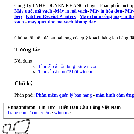
Công Ty TNHH DUYÊN KHANG chuyên Phân phối thiết b
Máy quét mã vạch
-
Máy in mã vạch
-
Máy in hóa đơn
-
Máy
bếp
-
Kitchen Receipt Printers
-
Máy chấm công
-
máy in th
vạch
-
may quet doc ma vach khong day
Chúng tôi luôn đặt sự hài lòng của quý khách hàng lên hàng đầu
Tương tác
Nội dung:
Tìm tất cả nội dung bởi wincor
Tìm tất cả chủ đề bởi wincor
Chữ ký
Phân phối:
Phần mềm q
uản lý bán hàng
-
màn hình cảm ứng
Vnbadminton -Tin Tức - Diễn Đàn Cầu Lông Việt Nam
Trang chủ
Thành viên
>
wincor
>