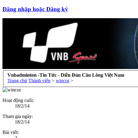
Đăng nhập hoặc Đăng ký
Vnbadminton -Tin Tức - Diễn Đàn Cầu Lông Việt Nam
Trang chủ
Thành viên
>
wincor
>
Hoạt động cuối:
18/2/14
Tham gia ngày:
18/2/14
Bài viết:
2