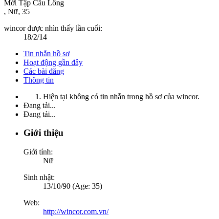
Mới Tập Cầu Lông
, Nữ, 35
wincor được nhìn thấy lần cuối:
18/2/14
Tin nhắn hồ sơ
Hoạt động gần đây
Các bài đăng
Thông tin
Hiện tại không có tin nhắn trong hồ sơ của wincor.
Đang tải...
Đang tải...
Giới thiệu
Giới tính:
Nữ
Sinh nhật:
13/10/90 (Age: 35)
Web:
http://wincor.com.vn/