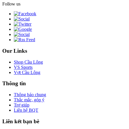
Follow us
Our Links
Shop Cầu Lông
VS Sports
Vợt Cầu Lông
Thông tin
Thông báo chung
Thắc mắc, góp ý
Trợ giúp
Liên hệ BQT
Liên kết bạn bè