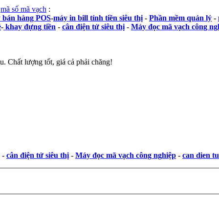
ị
mã số mã vạch
:
 bán hàng POS
-
máy in bill tính tiền siêu thị
-
Phần mềm quản lý
-
ẻ
-
khay đựng tiền
-
cân điện tử siêu thị
-
Máy đọc mã vạch công ng
. Chất lượng tốt, giá cả phải chăng!
-
cân điện tử siêu thị
-
Máy đọc mã vạch công nghiệp
-
can dien tu