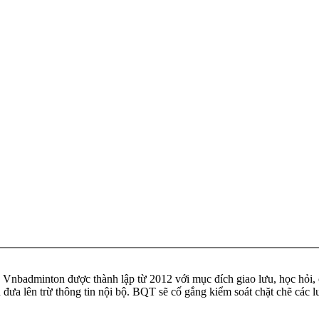
badminton được thành lập từ 2012 với mục đích giao lưu, học hỏi, ch
n đưa lên trừ thông tin nội bộ. BQT sẽ cố gắng kiểm soát chặt chẽ các