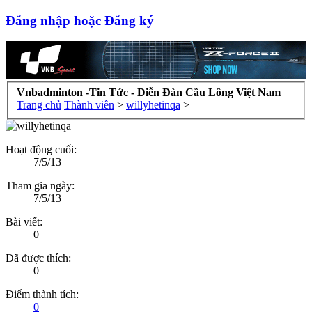
Đăng nhập hoặc Đăng ký
Vnbadminton -Tin Tức - Diễn Đàn Cầu Lông Việt Nam
Trang chủ
Thành viên
>
willyhetinqa
>
Hoạt động cuối:
7/5/13
Tham gia ngày:
7/5/13
Bài viết:
0
Đã được thích:
0
Điểm thành tích:
0