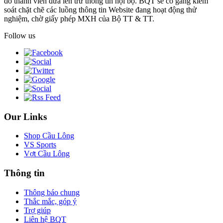
do thành viên đưa lên trừ thông tin nội bộ. BQT sẽ cố gắng kiểm
soát chặt chẽ các luồng thông tin Website đang hoạt động thử
nghiệm, chờ giấy phép MXH của Bộ TT & TT.
Follow us
Our Links
Shop Cầu Lông
VS Sports
Vợt Cầu Lông
Thông tin
Thông báo chung
Thắc mắc, góp ý
Trợ giúp
Liên hệ BQT