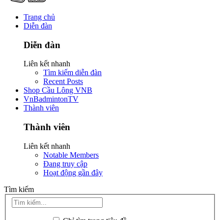
Trang chủ
Diễn đàn
Diễn đàn
Liên kết nhanh
Tìm kiếm diễn đàn
Recent Posts
Shop Cầu Lông VNB
VnBadmintonTV
Thành viên
Thành viên
Liên kết nhanh
Notable Members
Đang truy cập
Hoạt động gần đây
Tìm kiếm