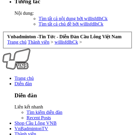
Tương tác
Nội dung:
Tìm tất cả nội dung bởi willisfdlhCk
Tìm tất cả chủ đề bởi willisfdlhCk
Vnbadminton -Tin Tức - Diễn Đàn Cầu Lông Việt Nam
Trang chủ
Thành viên
>
willisfdlhCk
>
Trang chủ
Diễn đàn
Diễn đàn
Liên kết nhanh
Tìm kiếm diễn đàn
Recent Posts
Shop Cầu Lông VNB
VnBadmintonTV
Thành viên