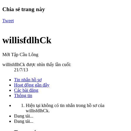
Chia sẻ trang này
Tweet
willisfdlhCk
Mới Tập Cầu Lông
willisfdlhCk được nhìn thấy lần cuối:
21/7/13
Tin nhắn hồ sơ
Hoạt động gần đây
Các bài đăng
Thông tin
Hiện tại không có tin nhắn trong hồ sơ của
willisfdlhCk.
Đang tải...
Đang tải...