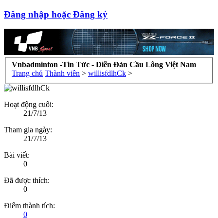
Đăng nhập hoặc Đăng ký
Vnbadminton -Tin Tức - Diễn Đàn Cầu Lông Việt Nam
Trang chủ
Thành viên
>
willisfdlhCk
>
Hoạt động cuối:
21/7/13
Tham gia ngày:
21/7/13
Bài viết:
0
Đã được thích:
0
Điểm thành tích:
0