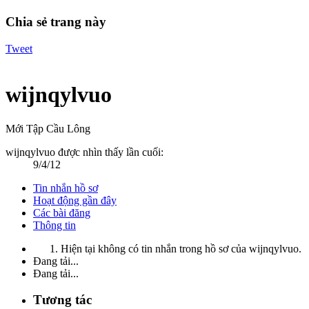
Chia sẻ trang này
Tweet
wijnqylvuo
Mới Tập Cầu Lông
wijnqylvuo được nhìn thấy lần cuối:
9/4/12
Tin nhắn hồ sơ
Hoạt động gần đây
Các bài đăng
Thông tin
Hiện tại không có tin nhắn trong hồ sơ của wijnqylvuo.
Đang tải...
Đang tải...
Tương tác