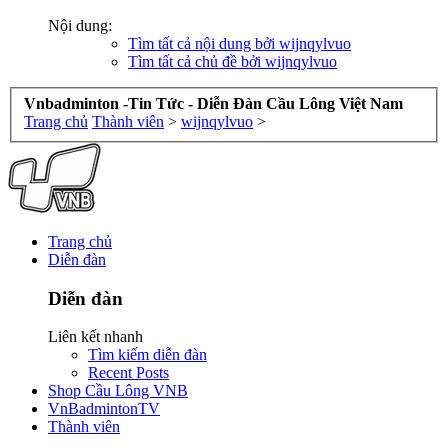
Nội dung:
Tìm tất cả nội dung bởi wijnqylvuo
Tìm tất cả chủ đề bởi wijnqylvuo
Vnbadminton -Tin Tức - Diễn Đàn Cầu Lông Việt Nam
Trang chủ
Thành viên
>
wijnqylvuo
>
Trang chủ
Diễn đàn
Diễn đàn
Liên kết nhanh
Tìm kiếm diễn đàn
Recent Posts
Shop Cầu Lông VNB
VnBadmintonTV
Thành viên