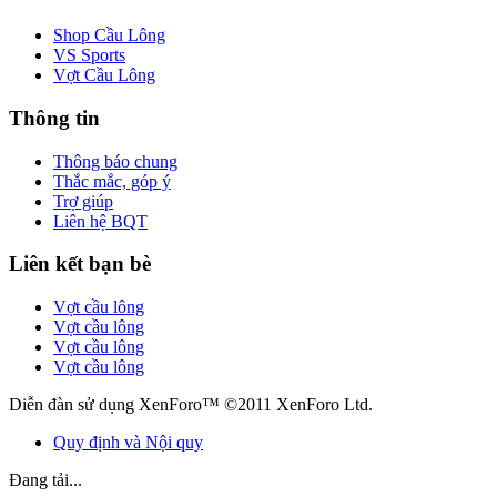
Shop Cầu Lông
VS Sports
Vợt Cầu Lông
Thông tin
Thông báo chung
Thắc mắc, góp ý
Trợ giúp
Liên hệ BQT
Liên kết bạn bè
Vợt cầu lông
Vợt cầu lông
Vợt cầu lông
Vợt cầu lông
Diễn đàn sử dụng XenForo™ ©2011 XenForo Ltd.
Quy định và Nội quy
Đang tải...