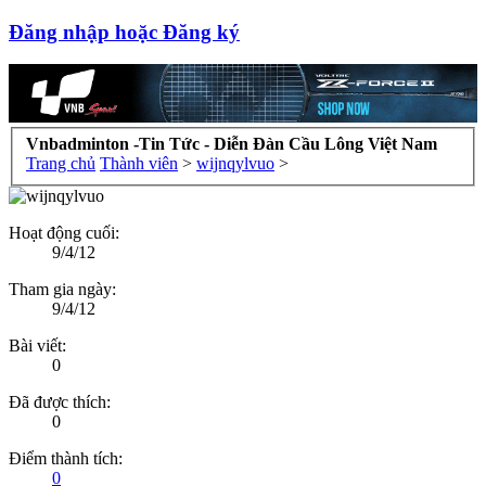
Đăng nhập hoặc Đăng ký
Vnbadminton -Tin Tức - Diễn Đàn Cầu Lông Việt Nam
Trang chủ
Thành viên
>
wijnqylvuo
>
Hoạt động cuối:
9/4/12
Tham gia ngày:
9/4/12
Bài viết:
0
Đã được thích:
0
Điểm thành tích:
0