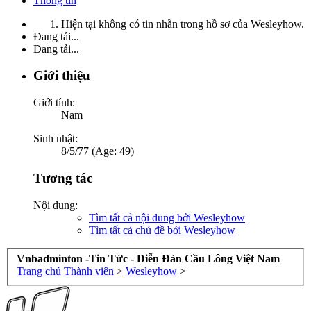
Thông tin
Hiện tại không có tin nhắn trong hồ sơ của Wesleyhow.
Đang tải...
Đang tải...
Giới thiệu
Giới tính:
Nam
Sinh nhật:
8/5/77 (Age: 49)
Tương tác
Nội dung:
Tìm tất cả nội dung bởi Wesleyhow
Tìm tất cả chủ đề bởi Wesleyhow
Vnbadminton -Tin Tức - Diễn Đàn Cầu Lông Việt Nam
Trang chủ
Thành viên
>
Wesleyhow
>