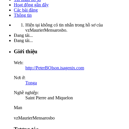
Hoạt động gần đây
Các bài đăng
Thông tin
Hiện tại không có tin nhắn trong hồ sơ của
vzMaurierMensarosbo.
Đang tải...
Đang tải...
Giới thiệu
Web:
http://PeterBOlson.isagenix.com
Nơi ở:
Tonga
Nghề nghiệp:
Saint Pierre and Miquelon
Man
vzMaurierMensarosbo