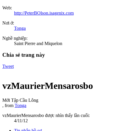
Web:
http://PeterBOlson.isagenix.com
Nơi ở:
Tonga
Nghề nghiệp:
Saint Pierre and Miquelon
Chia sẻ trang này
Tweet
vzMaurierMensarosbo
Mới Tập Cầu Lông
,
from
Tonga
vzMaurierMensarosbo được nhìn thấy lần cuối:
4/11/12
Tin nhắn hồ sơ