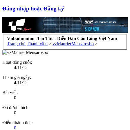
Đăng nhập hoặc Đăng ký
Vnbadminton -Tin Tức - Diễn Đàn Cầu Lông Việt Nam
Trang chủ
Thành viên
>
vzMaurierMensarosbo
>
Hoạt động cuối:
4/11/12
Tham gia ngày:
4/11/12
Bài viết:
0
Đã được thích:
0
Điểm thành tích:
0