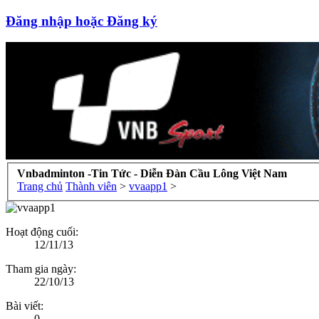
Đăng nhập hoặc Đăng ký
Vnbadminton -Tin Tức - Diễn Đàn Cầu Lông Việt Nam
Trang chủ
Thành viên
>
vvaapp1
>
Hoạt động cuối:
12/11/13
Tham gia ngày:
22/10/13
Bài viết:
0