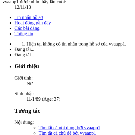
vvaapp1 được nhìn thấy lần cuối:
12/11/13
Tin nhắn hồ sơ
Hoạt động gần đây
Các bài đăng
Thông tin
Hiện tại không có tin nhắn trong hồ sơ của vvaapp1.
Đang tải...
Đang tải...
Giới thiệu
Giới tính:
Nữ
Sinh nhật:
11/1/89 (Age: 37)
Tương tác
Nội dung:
Tìm tất cả nội dung bởi vvaapp1
Tìm tất cả chủ đề bởi vvaapp1