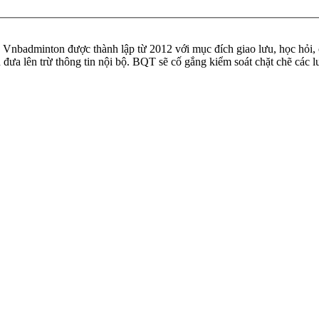
badminton được thành lập từ 2012 với mục đích giao lưu, học hỏi, ch
n đưa lên trừ thông tin nội bộ. BQT sẽ cố gắng kiểm soát chặt chẽ các