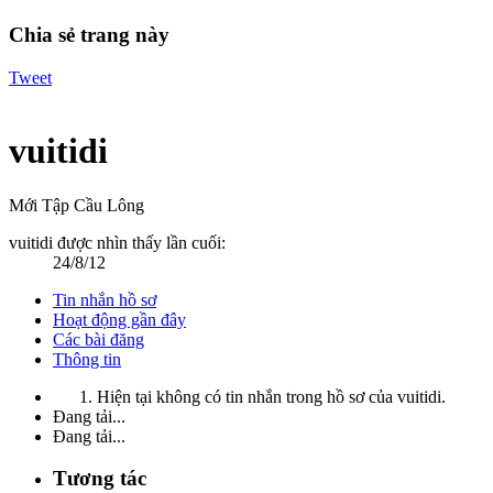
Chia sẻ trang này
Tweet
vuitidi
Mới Tập Cầu Lông
vuitidi được nhìn thấy lần cuối:
24/8/12
Tin nhắn hồ sơ
Hoạt động gần đây
Các bài đăng
Thông tin
Hiện tại không có tin nhắn trong hồ sơ của vuitidi.
Đang tải...
Đang tải...
Tương tác