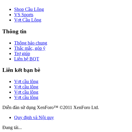
Shop Cầu Lông
VS Sports
Vợt Cầu Lông
Thông tin
Thông báo chung
Thắc mắc, góp ý
Trợ giúp
Liên hệ BQT
Liên kết bạn bè
Vợt cầu lông
Vợt cầu lông
Vợt cầu lông
Vợt cầu lông
Diễn đàn sử dụng XenForo™ ©2011 XenForo Ltd.
Quy định và Nội quy
Đang tải...