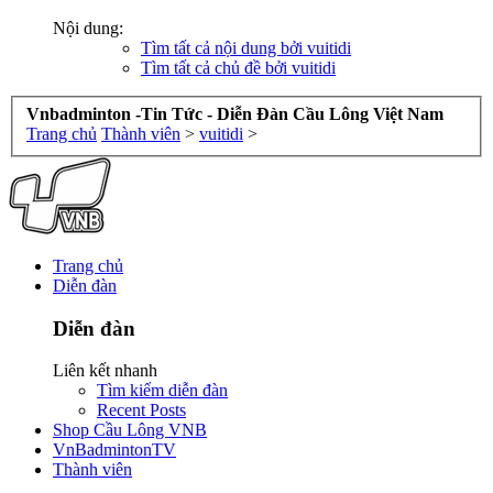
Nội dung:
Tìm tất cả nội dung bởi vuitidi
Tìm tất cả chủ đề bởi vuitidi
Vnbadminton -Tin Tức - Diễn Đàn Cầu Lông Việt Nam
Trang chủ
Thành viên
>
vuitidi
>
Trang chủ
Diễn đàn
Diễn đàn
Liên kết nhanh
Tìm kiếm diễn đàn
Recent Posts
Shop Cầu Lông VNB
VnBadmintonTV
Thành viên