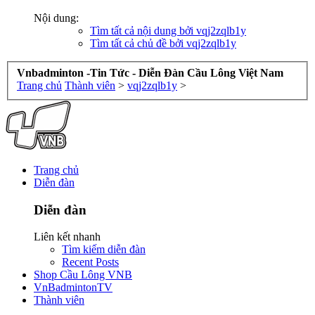
Nội dung:
Tìm tất cả nội dung bởi vqj2zqlb1y
Tìm tất cả chủ đề bởi vqj2zqlb1y
Vnbadminton -Tin Tức - Diễn Đàn Cầu Lông Việt Nam
Trang chủ
Thành viên
>
vqj2zqlb1y
>
Trang chủ
Diễn đàn
Diễn đàn
Liên kết nhanh
Tìm kiếm diễn đàn
Recent Posts
Shop Cầu Lông VNB
VnBadmintonTV
Thành viên