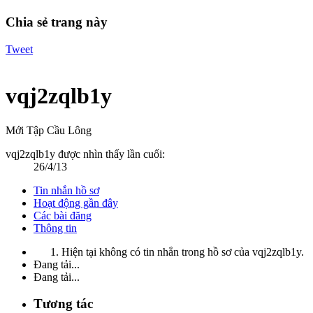
Chia sẻ trang này
Tweet
vqj2zqlb1y
Mới Tập Cầu Lông
vqj2zqlb1y được nhìn thấy lần cuối:
26/4/13
Tin nhắn hồ sơ
Hoạt động gần đây
Các bài đăng
Thông tin
Hiện tại không có tin nhắn trong hồ sơ của vqj2zqlb1y.
Đang tải...
Đang tải...
Tương tác