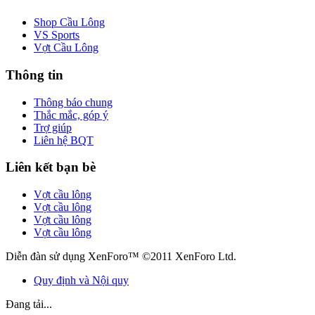
Shop Cầu Lông
VS Sports
Vợt Cầu Lông
Thông tin
Thông báo chung
Thắc mắc, góp ý
Trợ giúp
Liên hệ BQT
Liên kết bạn bè
Vợt cầu lông
Vợt cầu lông
Vợt cầu lông
Vợt cầu lông
Diễn đàn sử dụng XenForo™ ©2011 XenForo Ltd.
Quy định và Nội quy
Đang tải...