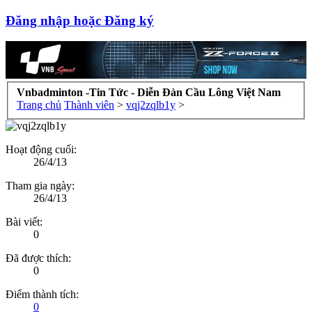
Đăng nhập hoặc Đăng ký
Vnbadminton -Tin Tức - Diễn Đàn Cầu Lông Việt Nam
Trang chủ
Thành viên
>
vqj2zqlb1y
>
Hoạt động cuối:
26/4/13
Tham gia ngày:
26/4/13
Bài viết:
0
Đã được thích:
0
Điểm thành tích:
0