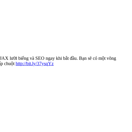
AJAX lười biếng và SEO ngay khi bắt đầu. Bạn sẽ có một võng
hấp chuột
http://bit.ly/37ysqYz