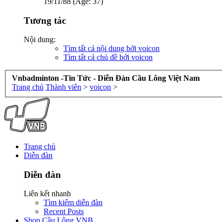
19/11/88 (Age: 37)
Tương tác
Nội dung:
Tìm tất cả nội dung bởi voicon
Tìm tất cả chủ đề bởi voicon
Vnbadminton -Tin Tức - Diễn Đàn Cầu Lông Việt Nam
Trang chủ
Thành viên
>
voicon
>
Trang chủ
Diễn đàn
Diễn đàn
Liên kết nhanh
Tìm kiếm diễn đàn
Recent Posts
Shop Cầu Lông VNB