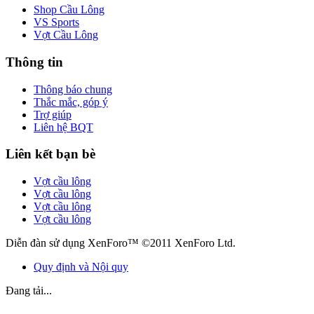
Shop Cầu Lông
VS Sports
Vợt Cầu Lông
Thông tin
Thông báo chung
Thắc mắc, góp ý
Trợ giúp
Liên hệ BQT
Liên kết bạn bè
Vợt cầu lông
Vợt cầu lông
Vợt cầu lông
Vợt cầu lông
Diễn đàn sử dụng XenForo™ ©2011 XenForo Ltd.
Quy định và Nội quy
Đang tải...