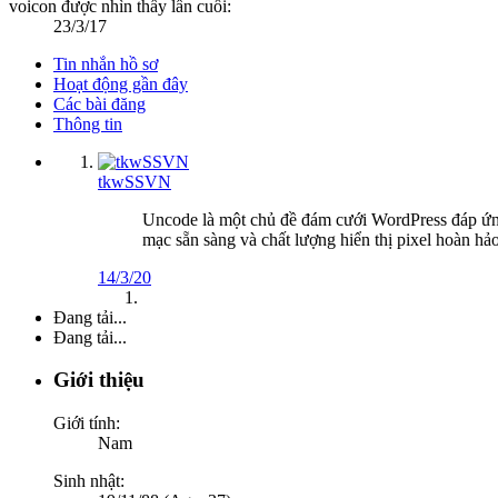
voicon được nhìn thấy lần cuối:
23/3/17
Tin nhắn hồ sơ
Hoạt động gần đây
Các bài đăng
Thông tin
tkwSSVN
Uncode là một chủ đề đám cưới WordPress đáp ứng
mạc sẵn sàng và chất lượng hiển thị pixel hoàn h
14/3/20
Đang tải...
Đang tải...
Giới thiệu
Giới tính:
Nam
Sinh nhật: