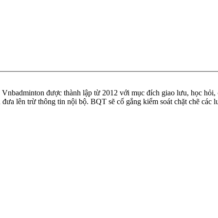
badminton được thành lập từ 2012 với mục đích giao lưu, học hỏi, ch
n đưa lên trừ thông tin nội bộ. BQT sẽ cố gắng kiểm soát chặt chẽ các