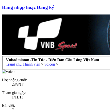
Đăng nhập hoặc Đăng ký
Vnbadminton -Tin Tức - Diễn Đàn Cầu Lông Việt Nam
Trang chủ
Thành viên
>
voicon
>
Hoạt động cuối:
23/3/17
Tham gia ngày:
1/11/13
Bài viết:
7