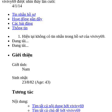
vivivy69 được nhìn thấy lần cuối:
4/1/14
Tin nhắn hồ sơ
Hoạt động gần đây
Các bài đăng
Thông tin
Hiện tại không có tin nhắn trong hồ sơ của vivivy69.
Đang tải...
Đang tải...
Giới thiệu
Giới tính:
Nam
Sinh nhật:
23/8/82 (Age: 43)
Tương tác
Nội dung:
Tìm tất cả nội dung bởi vivivy69
Tìm tất cả chủ đề bởi vivivy69