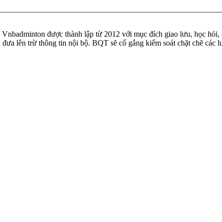
badminton được thành lập từ 2012 với mục đích giao lưu, học hỏi, ch
n đưa lên trừ thông tin nội bộ. BQT sẽ cố gắng kiểm soát chặt chẽ các