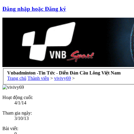
Đăng nhập hoặc Đăng ký
Vnbadminton -Tin Tức - Diễn Đàn Cầu Lông Việt Nam
Trang chủ
Thành viên
>
vivivy69
>
Hoạt động cuối:
4/1/14
Tham gia ngày:
3/10/13
Bài viết:
0