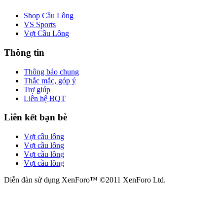
Shop Cầu Lông
VS Sports
Vợt Cầu Lông
Thông tin
Thông báo chung
Thắc mắc, góp ý
Trợ giúp
Liên hệ BQT
Liên kết bạn bè
Vợt cầu lông
Vợt cầu lông
Vợt cầu lông
Vợt cầu lông
Diễn đàn sử dụng XenForo™ ©2011 XenForo Ltd.
Quy định và Nội quy
Đang tải...