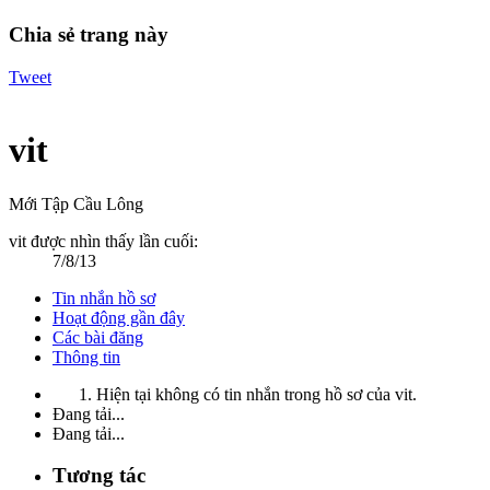
Chia sẻ trang này
Tweet
vit
Mới Tập Cầu Lông
vit được nhìn thấy lần cuối:
7/8/13
Tin nhắn hồ sơ
Hoạt động gần đây
Các bài đăng
Thông tin
Hiện tại không có tin nhắn trong hồ sơ của vit.
Đang tải...
Đang tải...
Tương tác