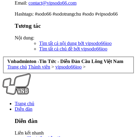
Email:
contact@vipsodo66.com
Hashtags: #sodo66 #sodotrangchu #sodo #vipsodo66
Tương tác
Nội dung:
Tìm tất cả nội dung bởi vipsodo66ioo
Tìm tất cả chủ đề bởi vipsodo66ioo
Vnbadminton -Tin Tức - Diễn Đàn Cầu Lông Việt Nam
Trang chủ
Thành viên
>
vipsodo66ioo
>
Trang chủ
Diễn đàn
Diễn đàn
Liên kết nhanh