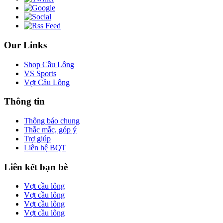
Our Links
Shop Cầu Lông
VS Sports
Vợt Cầu Lông
Thông tin
Thông báo chung
Thắc mắc, góp ý
Trợ giúp
Liên hệ BQT
Liên kết bạn bè
Vợt cầu lông
Vợt cầu lông
Vợt cầu lông
Vợt cầu lông