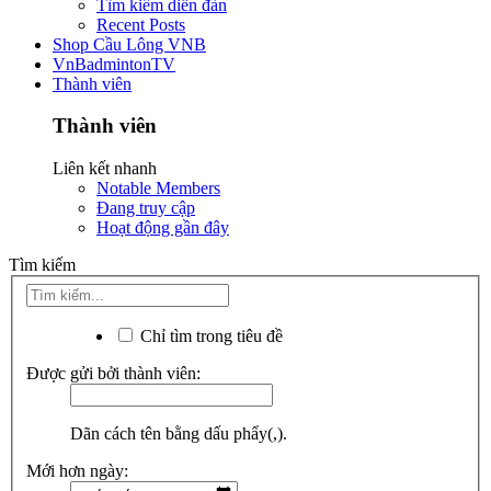
Tìm kiếm diễn đàn
Recent Posts
Shop Cầu Lông VNB
VnBadmintonTV
Thành viên
Thành viên
Liên kết nhanh
Notable Members
Đang truy cập
Hoạt động gần đây
Tìm kiếm
Chỉ tìm trong tiêu đề
Được gửi bởi thành viên:
Dãn cách tên bằng dấu phẩy(,).
Mới hơn ngày: