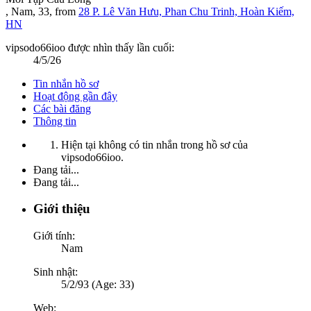
, Nam, 33,
from
28 P. Lê Văn Hưu, Phan Chu Trinh, Hoàn Kiếm,
HN
vipsodo66ioo được nhìn thấy lần cuối:
4/5/26
Tin nhắn hồ sơ
Hoạt động gần đây
Các bài đăng
Thông tin
Hiện tại không có tin nhắn trong hồ sơ của
vipsodo66ioo.
Đang tải...
Đang tải...
Giới thiệu
Giới tính:
Nam
Sinh nhật:
5/2/93 (Age: 33)
Web: