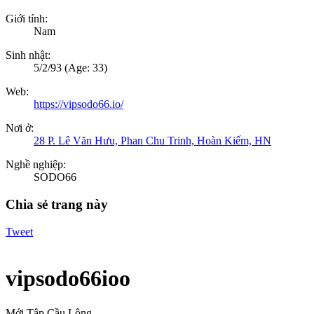
Giới tính:
Nam
Sinh nhật:
5/2/93
(Age: 33)
Web:
https://vipsodo66.io/
Nơi ở:
28 P. Lê Văn Hưu, Phan Chu Trinh, Hoàn Kiếm, HN
Nghề nghiệp:
SODO66
Chia sẻ trang này
Tweet
vipsodo66ioo
Mới Tập Cầu Lông