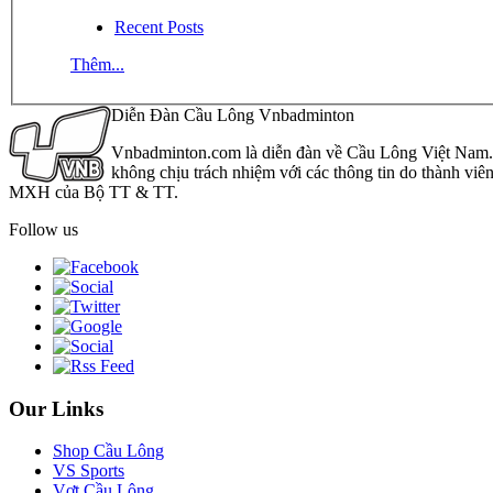
Recent Posts
Thêm...
Diễn Đàn Cầu Lông Vnbadminton
Vnbadminton.com là diễn đàn về Cầu Lông Việt Nam. Vn
không chịu trách nhiệm với các thông tin do thành viê
MXH của Bộ TT & TT.
Follow us
Our Links
Shop Cầu Lông
VS Sports
Vợt Cầu Lông