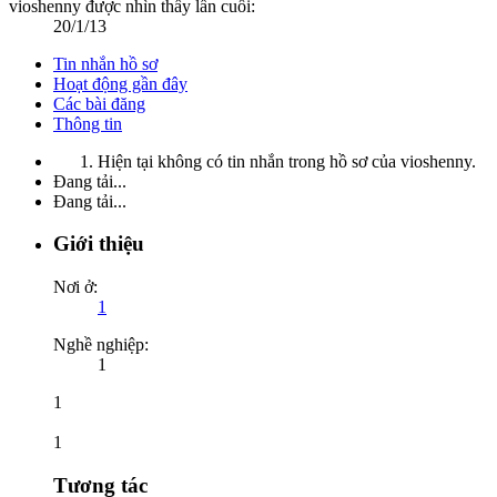
vioshenny được nhìn thấy lần cuối:
20/1/13
Tin nhắn hồ sơ
Hoạt động gần đây
Các bài đăng
Thông tin
Hiện tại không có tin nhắn trong hồ sơ của vioshenny.
Đang tải...
Đang tải...
Giới thiệu
Nơi ở:
1
Nghề nghiệp:
1
1
1
Tương tác