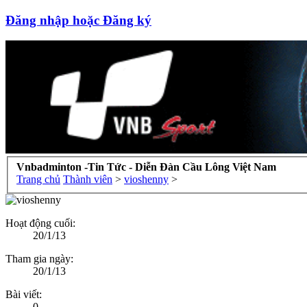
Đăng nhập hoặc Đăng ký
Vnbadminton -Tin Tức - Diễn Đàn Cầu Lông Việt Nam
Trang chủ
Thành viên
>
vioshenny
>
Hoạt động cuối:
20/1/13
Tham gia ngày:
20/1/13
Bài viết:
0