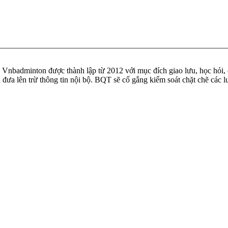
badminton được thành lập từ 2012 với mục đích giao lưu, học hỏi, ch
n đưa lên trừ thông tin nội bộ. BQT sẽ cố gắng kiểm soát chặt chẽ các