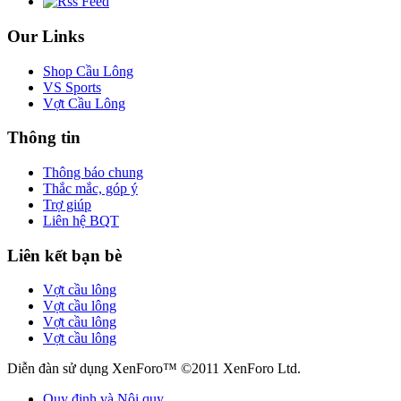
Our Links
Shop Cầu Lông
VS Sports
Vợt Cầu Lông
Thông tin
Thông báo chung
Thắc mắc, góp ý
Trợ giúp
Liên hệ BQT
Liên kết bạn bè
Vợt cầu lông
Vợt cầu lông
Vợt cầu lông
Vợt cầu lông
Diễn đàn sử dụng XenForo™ ©2011 XenForo Ltd.
Quy định và Nội quy