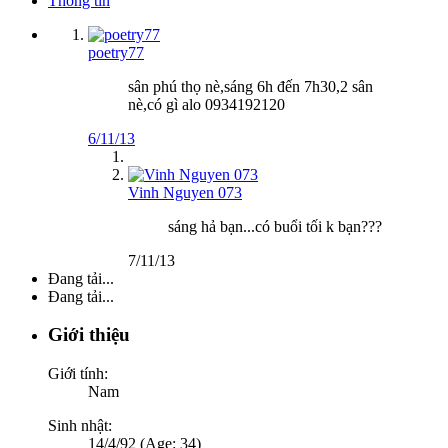
Thông tin
poetry77
sân phú thọ nè,sáng 6h đến 7h30,2 sân
nè,có gì alo 0934192120
6/11/13
Vinh Nguyen 073
sáng hả bạn...có buổi tối k bạn???
7/11/13
Đang tải...
Đang tải...
Giới thiệu
Giới tính:
Nam
Sinh nhật:
14/4/92 (Age: 34)