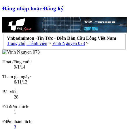
Đăng nhập hoặc Đăng ký
Vnbadminton -Tin Tức - Diễn Đàn Cầu Lông Việt Nam
Trang chủ
Thành viên
>
Vinh Nguyen 073
>
Hoạt động cuối:
9/1/14
Tham gia ngày:
6/11/13
Bài viết:
28
Đã được thích:
1
Điểm thành tích:
3