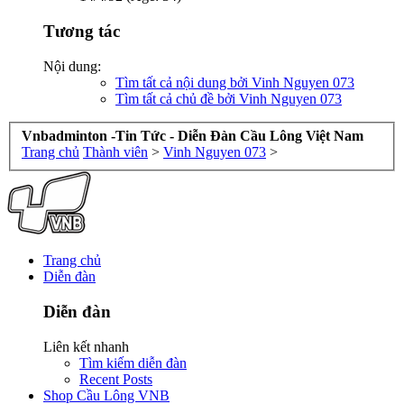
Tương tác
Nội dung:
Tìm tất cả nội dung bởi Vinh Nguyen 073
Tìm tất cả chủ đề bởi Vinh Nguyen 073
Vnbadminton -Tin Tức - Diễn Đàn Cầu Lông Việt Nam
Trang chủ
Thành viên
>
Vinh Nguyen 073
>
Trang chủ
Diễn đàn
Diễn đàn
Liên kết nhanh
Tìm kiếm diễn đàn
Recent Posts
Shop Cầu Lông VNB